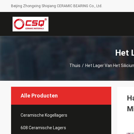
Beijing Zhongxing Shiqiang CERAMIC BEARING Co., Ltd.
Het 
Thuis
/
Het Lager Van Het Silici
Alle Producten
Ha
M
Ceramische Kogellagers
608 Ceramische Lagers