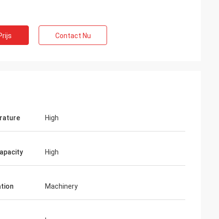
rijs
Contact Nu
rature
High
apacity
High
ation
Machinery