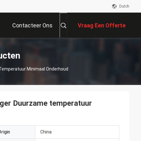
Dutch
Contacteer Ons
Vraag Een Offerte
Aan
ucten
e Temperatuur Minimaal Onderhoud
lager Duurzame temperatuur
rigin
China