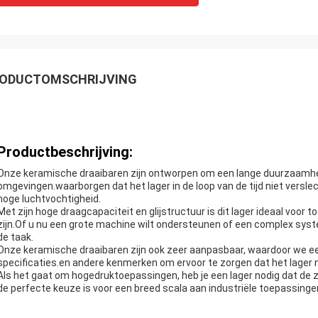
ODUCTOMSCHRIJVING
Productbeschrijving:
Onze keramische draaibaren zijn ontworpen om een lange duurzaamhei
omgevingen.waarborgen dat het lager in de loop van de tijd niet verslech
hoge luchtvochtigheid.
Met zijn hoge draagcapaciteit en glijstructuur is dit lager ideaal voo
zijn.Of u nu een grote machine wilt ondersteunen of een complex syste
de taak.
Onze keramische draaibaren zijn ook zeer aanpasbaar, waardoor we e
specificaties.en andere kenmerken om ervoor te zorgen dat het lager
Als het gaat om hogedruktoepassingen, heb je een lager nodig dat d
de perfecte keuze is voor een breed scala aan industriële toepassinge