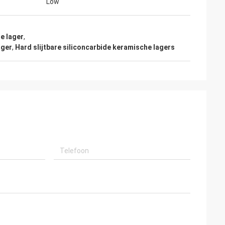
Low
e lager
,
ager
,
Hard slijtbare siliconcarbide keramische lagers