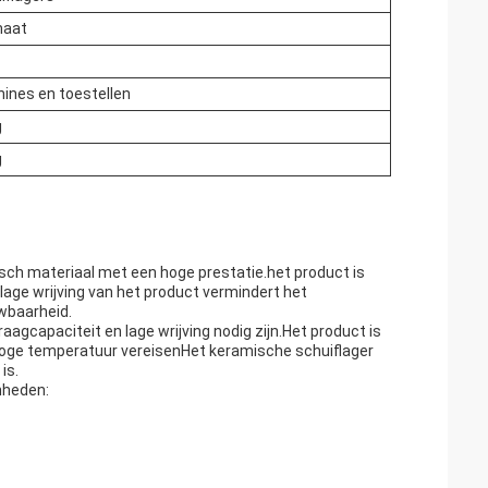
maat
ines en toestellen
g
g
sch materiaal met een hoge prestatie.het product is
lage wrijving van het product vermindert het
uwbaarheid.
aagcapaciteit en lage wrijving nodig zijn.Het product is
 hoge temperatuur vereisenHet keramische schuiflager
is.
nheden: