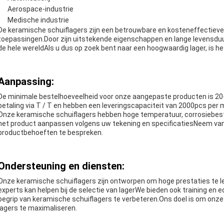
Aerospace-industrie
Medische industrie
De keramische schuiflagers zijn een betrouwbare en kosteneffectieve o
toepassingen.Door zijn uitstekende eigenschappen en lange levensduur
de hele wereldAls u dus op zoek bent naar een hoogwaardig lager, is he
Aanpassing:
De minimale bestelhoeveelheid voor onze aangepaste producten is 20-
betaling via T / T en hebben een leveringscapaciteit van 2000pcs per
Onze keramische schuiflagers hebben hoge temperatuur, corrosiebes
het product aanpassen volgens uw tekening en specificatiesNeem v
productbehoeften te bespreken.
Ondersteuning en diensten:
Onze keramische schuiflagers zijn ontworpen om hoge prestaties te l
experts kan helpen bij de selectie van lagerWe bieden ook training en
begrip van keramische schuiflagers te verbeteren.Ons doel is om onze
lagers te maximaliseren.