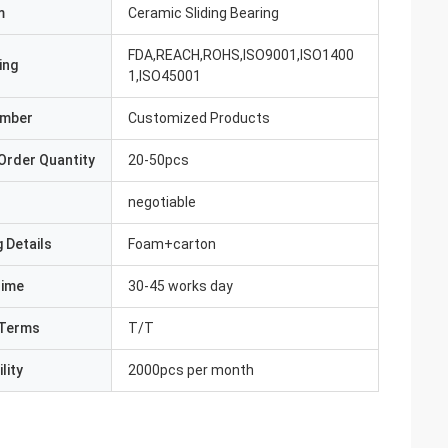
m
Ceramic Sliding Bearing
FDA,REACH,ROHS,ISO9001,ISO1400
ing
1,ISO45001
umber
Customized Products
Order Quantity
20-50pcs
negotiable
 Details
Foam+carton
Time
30-45 works day
Terms
T/T
lity
2000pcs per month