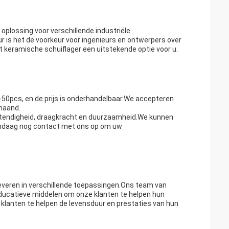
plossing voor verschillende industriële
 is het de voorkeur voor ingenieurs en ontwerpers over
t keramische schuiflager een uitstekende optie voor u.
50pcs, en de prijs is onderhandelbaar.We accepteren
 maand.
tendigheid, draagkracht en duurzaamheid.We kunnen
andaag nog contact met ons op om uw
everen in verschillende toepassingen.Ons team van
 educatieve middelen om onze klanten te helpen hun
 klanten te helpen de levensduur en prestaties van hun