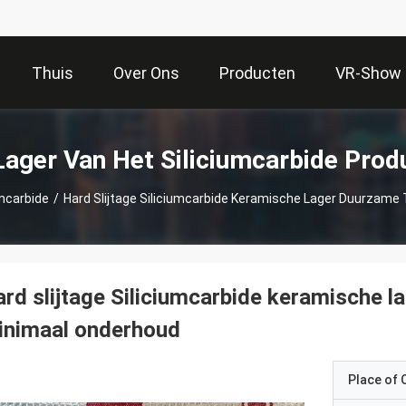
Thuis
Over Ons
Producten
VR-Show
Lager Van Het Siliciumcarbide Prod
umcarbide
/
Hard Slijtage Siliciumcarbide Keramische Lager Duurzam
rd slijtage Siliciumcarbide keramische 
inimaal onderhoud
Place of O