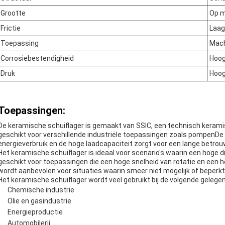
Grootte
Op 
Frictie
Laag
Toepassing
Mach
Corrosiebestendigheid
Hoo
Druk
Hoo
Toepassingen:
De keramische schuiflager is gemaakt van SSIC, een technisch kerami
geschikt voor verschillende industriële toepassingen zoals pompenDe 
energieverbruik en de hoge laadcapaciteit zorgt voor een lange betro
Het keramische schuiflager is ideaal voor scenario's waarin een hoge dr
geschikt voor toepassingen die een hoge snelheid van rotatie en een
wordt aanbevolen voor situaties waarin smeer niet mogelijk of beperkt 
Het keramische schuiflager wordt veel gebruikt bij de volgende gelege
Chemische industrie
Olie en gasindustrie
Energieproductie
Automobilerij