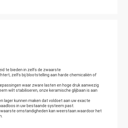
d te bieden in zelfs de zwaarste
tert, zelfs bij blootstelling aan harde chemicaliën of
r toepassingen waar zware lasten en hoge druk aanwezig
em wilt stabiliseren, onze keramische glijbaan is aan
en lager kunnen maken dat voldoet aan uw exacte
 naadloos in uw bestaande systeem past.
e zwaarste omstandigheden kan weerstaan.waardoor het
n.