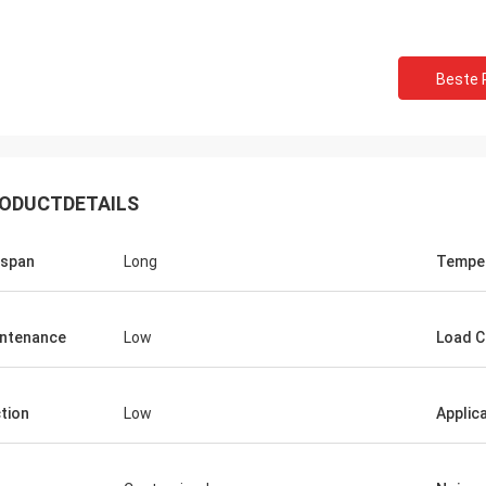
Beste P
ODUCTDETAILS
espan
Long
Tempe
Roberta
ramische lagers zijn van hoge
ntenance
Low
Load C
e, goede kwaliteit en goedkoop. Wij
 samenwerking vele jaren.
ction
Low
Applic