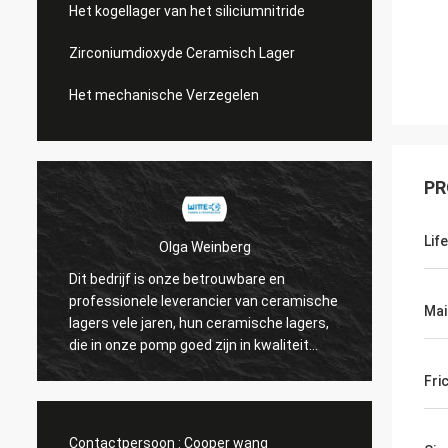
Het kogellager van het siliciumnitride
Zirconiumdioxyde Ceramisch Lager
Het mechanische Verzegelen
PR
Lif
Olga Weinberg
Dit bedrijf is onze betrouwbare en
Hun ce
professionele leverancier van ceramische
Mai
precisi
lagers vele jaren, hun ceramische lagers,
hebben
die in onze pomp goed zijn in kwaliteit
worden gebruikt.
Fri
Contactpersoon :
Cooper wang