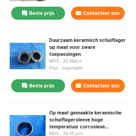
Beste prijs
Contacteer ons
Duurzaam keramisch schuiflager
op maat voor zware
toepassingen
MOQ：20-50pcs
Prijs：negotiable
Beste prijs
Contacteer ons
Huis
Op maat gemaakte keramische
Producten
schuiflagersleeve hoge
temperatuur corrosieve
omgevingen geavanceerde
VR toon
MOQ：20-50 pcs