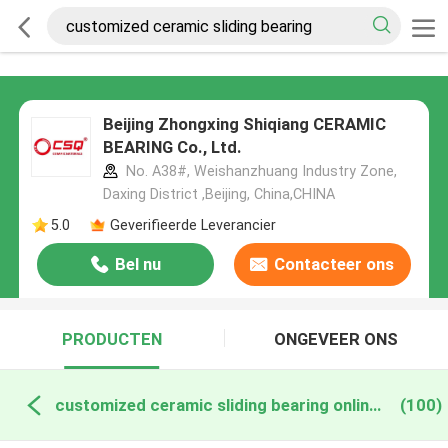
Beijing Zhongxing Shiqiang CERAMIC
BEARING Co., Ltd.
No. A38#, Weishanzhuang Industry Zone,
Daxing District ,Beijing, China,CHINA
5.0
Geverifieerde Leverancier
Bel nu
Contacteer ons
PRODUCTEN
ONGEVEER ONS
customized ceramic sliding bearing online fabricage
(100)