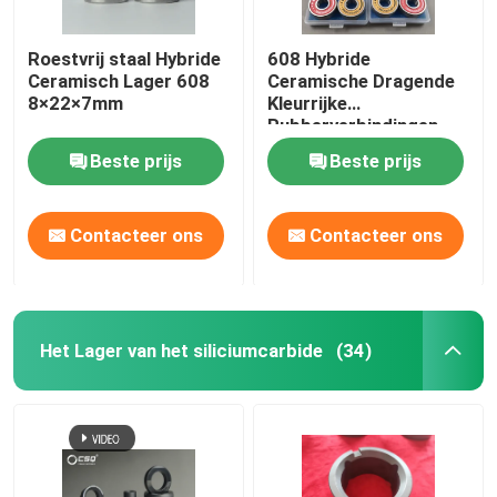
Roestvrij staal Hybride
608 Hybride
Ceramisch Lager 608
Ceramische Dragende
8×22×7mm
Kleurrijke
Rubberverbindingen
van het Siliciumnitride
Beste prijs
Beste prijs
Si3N4
Contacteer ons
Contacteer ons
Het Lager van het siliciumcarbide
(34)