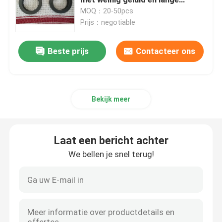
levensduur
MOQ：20-50pcs
Prijs：negotiable
Hybride Ceramische Lagers
Beste prijs
Contacteer ons
Het Lager van het siliciumcarbide
Het ceramische het glijden dragen
Bekijk meer
Ceramische Rollagers
Laat een bericht achter
Ceramisch Duwlager
We bellen je snel terug!
Geavanceerde Structurele Keramiek
De Bal van het siliciumnitride