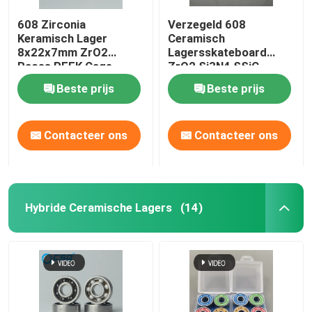
608 Zirconia
Verzegeld 608
Keramisch Lager
Ceramisch
8x22x7mm ZrO2
Lagersskateboard
Races PEEK Cage
ZrO2 Si3N4 SSiC
ABEC3
Beste prijs
Beste prijs
Contacteer ons
Contacteer ons
Hybride Ceramische Lagers
(14)