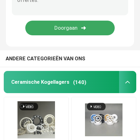
De Bal van het siliciumcarbide
Zirconiumdioxyde Ceramische bal
De Kogellagers van het siliciumcarbide
ANDERE CATEGORIEËN VAN ONS
Het kogellager van het siliciumnitride
Ceramische Kogellagers
(140)
Zirconiumdioxyde Ceramisch Lager
Het mechanische Verzegelen