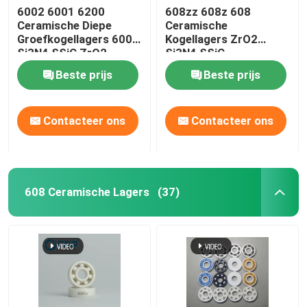
6002 6001 6200
608zz 608z 608
Ceramische Diepe
Ceramische
Groefkogellagers 6000
Kogellagers ZrO2
Si3N4 SSiC ZrO2
Si3N4 SSiC
Beste prijs
Beste prijs
Contacteer ons
Contacteer ons
608 Ceramische Lagers
(37)