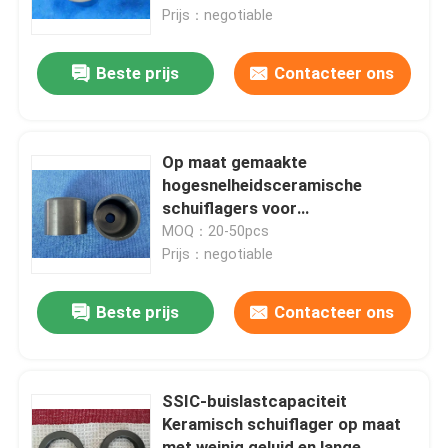
technologie
Prijs：negotiable
Over ons
Beste prijs
Contacteer ons
Fabrieksreis
Op maat gemaakte
Kwaliteitscontrole
hogesnelheidsceramische
schuiflagers voor
temperatuuraanpassingen
MOQ：20-50pcs
Neem contact met ons op
Prijs：negotiable
Verzoek om een Citaat
Beste prijs
Contacteer ons
Ceramische Kogellagers
SSIC-buislastcapaciteit
Keramisch schuiflager op maat
608 Ceramische Lagers
met weinig geluid en lange