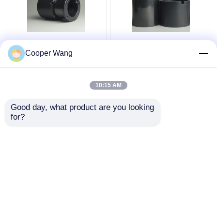
Pompen Ceramische
Ceramisch het Glijden
Glijdende Dragende
Dragend Ingeblikt
Cooper Wang
fabrikanten SSiC
Gesinterd het
3.18gcm3
Siliciumcarbide op
hoge temperatuur van
10:15 AM
Beste prijs
Beste prijs
de Motorpomp
Pressureless
Good day, what product are you looking 
for?
Contacteer ons
Contacteer ons
Bekijk meer
Thuis
Ongeveer ons
Contacteer ons
Desktop Site
Sitemap
Privacy Policy