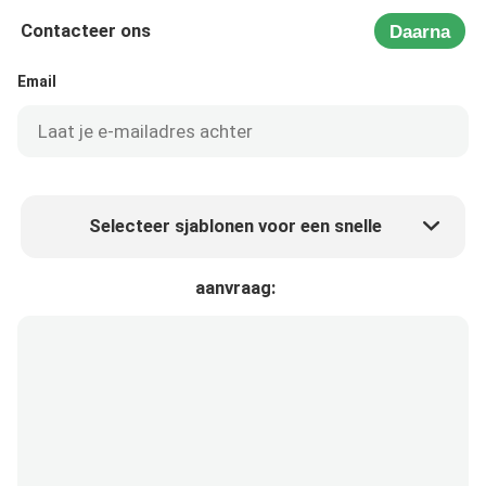
Contacteer ons
Daarna
Email
Selecteer sjablonen voor een snelle
Product prijs
Min.order quantity
aanvraag:
Vraag een staal aan
Meer details