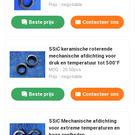
Prijs：negotiable
Over ons
Beste prijs
Contacteer ons
Fabrieksreis
SSiC keramische roterende
Kwaliteitscontrole
mechanische afdichting voor
druk en temperatuur tot 500°F
MOQ：20-50pcs
Neem contact met ons op
Prijs：negotiable
Verzoek om een Citaat
Beste prijs
Contacteer ons
Ceramische Kogellagers
SSiC Mechanische afdichting
voor extreme temperaturen en
608 Ceramische Lagers
hoge snelheden