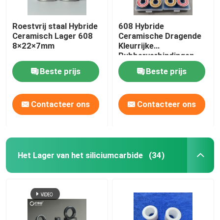
Roestvrij staal Hybride
608 Hybride
Ceramisch Lager 608
Ceramische Dragende
8×22×7mm
Kleurrijke
Rubberverbindingen
van het Siliciumnitride
Beste prijs
Beste prijs
Si3N4
Contacteer ons
Contacteer ons
Het Lager van het siliciumcarbide
(34)