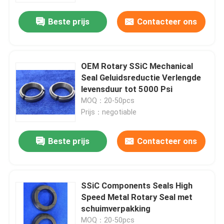
Beste prijs
Contacteer ons
OEM Rotary SSiC Mechanical
Seal Geluidsreductie Verlengde
levensduur tot 5000 Psi
MOQ：20-50pcs
Prijs：negotiable
Beste prijs
Contacteer ons
Huis
SSiC Components Seals High
Producten
Speed Metal Rotary Seal met
schuimverpakking
VR toon
MOQ：20-50pcs