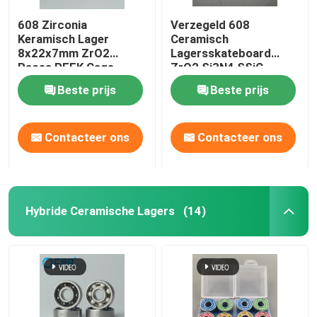
608 Zirconia
Verzegeld 608
Keramisch Lager
Ceramisch
8x22x7mm ZrO2
Lagersskateboard
Races PEEK Cage
ZrO2 Si3N4 SSiC
ABEC3
Beste prijs
Beste prijs
Contacteer ons
Contacteer ons
Hybride Ceramische Lagers
(14)