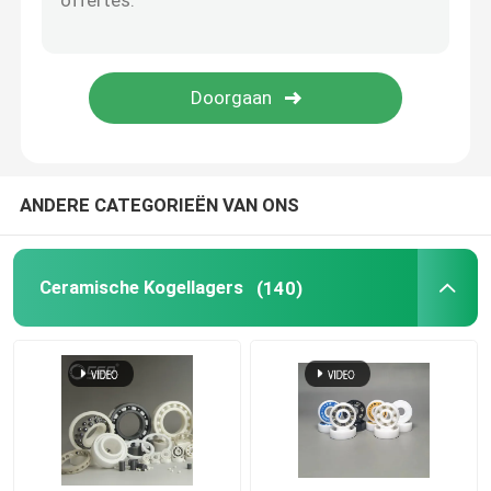
De Bal van het siliciumcarbide
Zirconiumdioxyde Ceramische bal
De Kogellagers van het siliciumcarbide
ANDERE CATEGORIEËN VAN ONS
Het kogellager van het siliciumnitride
Ceramische Kogellagers
(140)
Zirconiumdioxyde Ceramisch Lager
Het mechanische Verzegelen