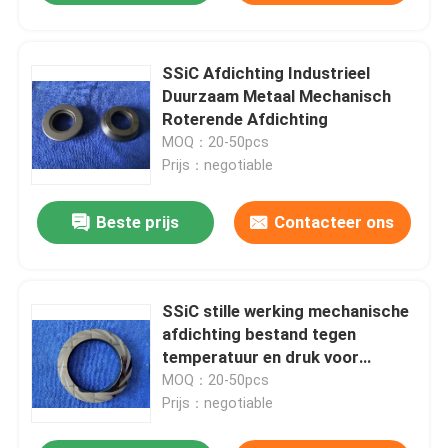
SSiC Afdichting Industrieel
Duurzaam Metaal Mechanisch
Roterende Afdichting
MOQ：20-50pcs
Prijs：negotiable
Beste prijs
Contacteer ons
SSiC stille werking mechanische
afdichting bestand tegen
temperatuur en druk voor
roterende machine
MOQ：20-50pcs
Prijs：negotiable