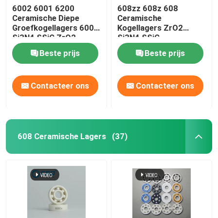
6002 6001 6200
608zz 608z 608
Ceramische Diepe
Ceramische
Groefkogellagers 6000
Kogellagers ZrO2
Si3N4 SSiC ZrO2
Si3N4 SSiC
Beste prijs
Beste prijs
Contacteer ons
Contacteer ons
608 Ceramische Lagers
(37)