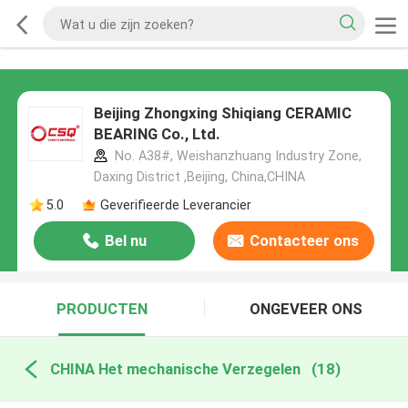
Beijing Zhongxing Shiqiang CERAMIC
BEARING Co., Ltd.
No. A38#, Weishanzhuang Industry Zone,
Daxing District ,Beijing, China,CHINA
5.0
Geverifieerde Leverancier
Bel nu
Contacteer ons
PRODUCTEN
ONGEVEER ONS
CHINA Het mechanische Verzegelen
(18)