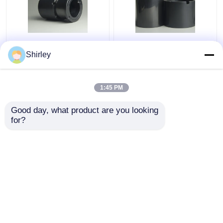
Pompen Ceramische
Ceramisch het Glijden
Glijdende Dragende
Dragend Ingeblikt
Shirley
fabrikanten SSiC
Gesinterd het
3.18gcm3
Siliciumcarbide op
hoge temperatuur van
1:45 PM
Beste prijs
Beste prijs
de Motorpomp
Pressureless
Good day, what product are you looking 
for?
Contacteer ons
Contacteer ons
Bekijk meer
Thuis
Ongeveer ons
Contacteer ons
Desktop Site
Sitemap
Privacy Policy