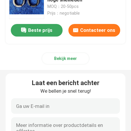
MOQ：20-50pcs
Prijs：negotiable
Hybride Ceramische Lagers
Beste prijs
Contacteer ons
Het Lager van het siliciumcarbide
Het ceramische het glijden dragen
Bekijk meer
Ceramische Rollagers
Laat een bericht achter
Ceramisch Duwlager
We bellen je snel terug!
Geavanceerde Structurele Keramiek
De Bal van het siliciumnitride