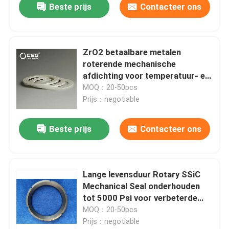
Beste prijs
Contacteer ons
ZrO2 betaalbare metalen
roterende mechanische
afdichting voor temperatuur- en
druktoepassingen
MOQ：20-50pcs
Prijs：negotiable
Beste prijs
Contacteer ons
Lange levensduur Rotary SSiC
Mechanical Seal onderhouden
tot 5000 Psi voor verbeterde
afdichting
MOQ：20-50pcs
Prijs：negotiable