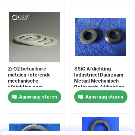
Over ons
Fabrieksreis
Kwaliteitscontrole
ZrO2 betaalbare
SSiC Afdichting
Neem contact met ons op
metalen roterende
Industrieel Duurzaam
mechanische
Metaal Mechanisch
afdichting voor
Roterende Afdichting
temperatuur- en
Verzoek om een Citaat
Aanvraag sturen
Aanvraag sturen
druktoepassingen
Ceramische Kogellagers
608 Ceramische Lagers