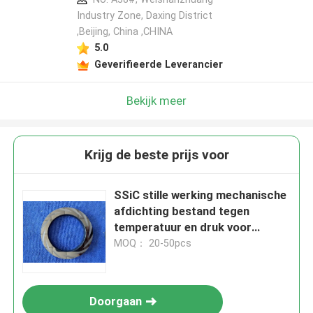
Industry Zone, Daxing District
,Beijing, China ,CHINA
5.0
Geverifieerde Leverancier
Bekijk meer
Krijg de beste prijs voor
SSiC stille werking mechanische
afdichting bestand tegen
temperatuur en druk voor
roterende machine
MOQ： 20-50pcs
Doorgaan