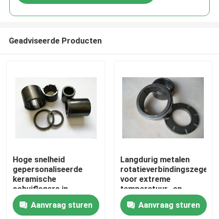
Geadviseerde Producten
Huis
Hoge snelheid
Langdurig metalen
gepersonaliseerde
rotatieverbindingszegel
keramische
voor extreme
Producten
schuiflagers in
temperatuur- en
machines
drukomgevingen
Aanvraag sturen
Aanvraag sturen
VR toon