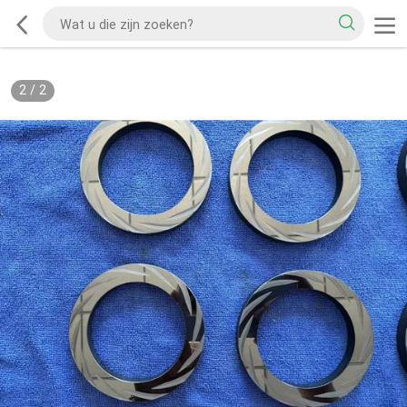
2
/
2