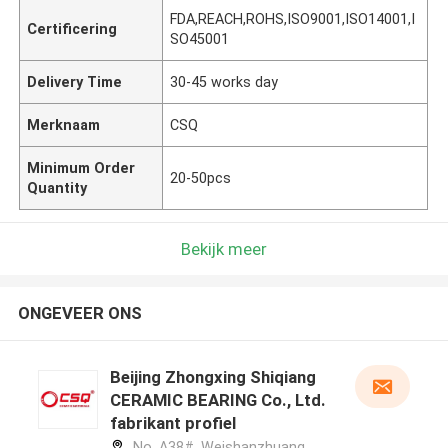
FDA,REACH,ROHS,ISO9001,ISO14001,I
Certificering
SO45001
Delivery Time
30-45 works day
Merknaam
CSQ
Minimum Order
20-50pcs
Quantity
Bekijk meer
ONGEVEER ONS
Beijing Zhongxing Shiqiang
CERAMIC BEARING Co., Ltd.
fabrikant profiel
No. A38#, Weishanzhuang