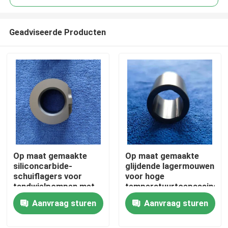
Geadviseerde Producten
Op maat gemaakte
Op maat gemaakte
Huis
siliconcarbide-
glijdende lagermouwen
schuiflagers voor
voor hoge
tandwielpompen met
temperatuurtoepassingen
Producten
maximale temperatuur
Aanvraag sturen
Aanvraag sturen
van 1650 °C en
corrosiebestendigheid
VR toon