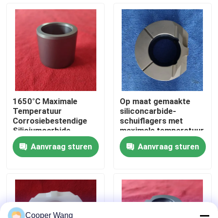
Over ons
Fabrieksreis
Kwaliteitscontrole
1650°C Maximale
Op maat gemaakte
Temperatuur
siliconcarbide-
Neem contact met ons op
Corrosiebestendige
schuiflagers met
Siliciumcarbide
maximale temperatuur
Keramische
van 1650 °C en
Aanvraag sturen
Aanvraag sturen
Glijlagerbus Met
corrosiebestendigheid
Verzoek om een Citaat
Aangepaste
voor ruwe omgevingen
Afmetingen
Ceramische Kogellagers
608 Ceramische Lagers
Cooper Wang