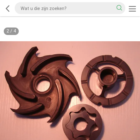
2
/
4