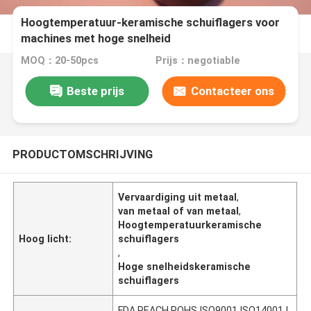
Hoogtemperatuur-keramische schuiflagers voor
machines met hoge snelheid
MOQ：20-50pcs
Prijs：negotiable
Beste prijs
Contacteer ons
PRODUCTOMSCHRIJVING
Vervaardiging uit metaal
,
van metaal of van metaal
,
Hoogtemperatuurkeramische
Hoog licht:
schuiflagers
,
Hoge snelheidskeramische
schuiflagers
FDA,REACH,ROHS,ISO9001,ISO14001,I