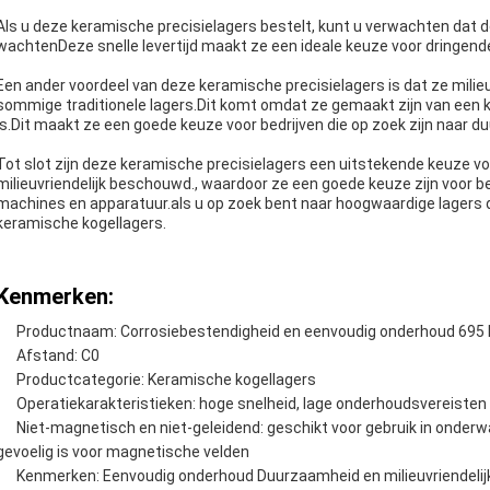
Als u deze keramische precisielagers bestelt, kunt u verwachten dat de
wachtenDeze snelle levertijd maakt ze een ideale keuze voor dringen
Een ander voordeel van deze keramische precisielagers is dat ze milie
sommige traditionele lagers.Dit komt omdat ze gemaakt zijn van een ke
is.Dit maakt ze een goede keuze voor bedrijven die op zoek zijn naar 
Tot slot zijn deze keramische precisielagers een uitstekende keuze v
milieuvriendelijk beschouwd., waardoor ze een goede keuze zijn voor be
machines en apparatuur.als u op zoek bent naar hoogwaardige lagers
keramische kogellagers.
Kenmerken:
Productnaam: Corrosiebestendigheid en eenvoudig onderhoud 695 
Afstand: C0
Productcategorie: Keramische kogellagers
Operatiekarakteristieken: hoge snelheid, lage onderhoudsvereisten
Niet-magnetisch en niet-geleidend: geschikt voor gebruik in onderwa
gevoelig is voor magnetische velden
Kenmerken: Eenvoudig onderhoud Duurzaamheid en milieuvriendeli