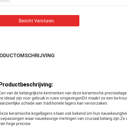
Bericht Versturen
ODUCTOMSCHRIJVING
Productbeschrijving:
Een van de belangrijkste kenmerken van deze keramische precisielage
ze ideaal zijn voor gebruik in ruwe omgevingenDit maakt ze een betr
aanzienlijke schade aan traditionele lagers kan veroorzaken.
Deze keramische kogellagers staan ook bekend om hun nauwkeurigheid.
toepassingen waar nauwkeurige metingen van cruciaal belang zijn.Ze 
van hoge precisie.