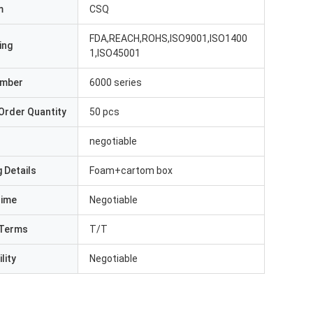
m
CSQ
FDA,REACH,ROHS,ISO9001,ISO1400
ing
1,ISO45001
umber
6000 series
Order Quantity
50 pcs
negotiable
 Details
Foam+cartom box
Time
Negotiable
Terms
T/T
lity
Negotiable