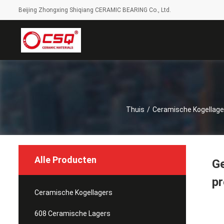
Beijing Zhongxing Shiqiang CERAMIC BEARING Co., Ltd.
Thuis
/
Ceramische Kogellage
Alle Producten
G
pr
Ceramische Kogellagers
608 Ceramische Lagers