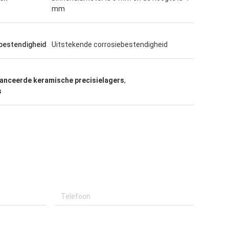
mm
bestendigheid
Uitstekende corrosiebestendigheid
anceerde keramische precisielagers
,
s