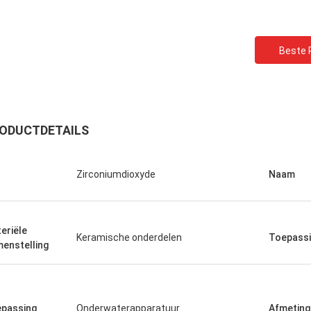
Beste P
ODUCTDETAILS
.
Zirconiumdioxyde
Naam
Roberta
ramische lagers zijn van hoge
e, goede kwaliteit en goedkoop. Wij
eriële
 samenwerking vele jaren.
Keramische onderdelen
Toepass
enstelling
passing
Onderwaterapparatuur
Afmeting