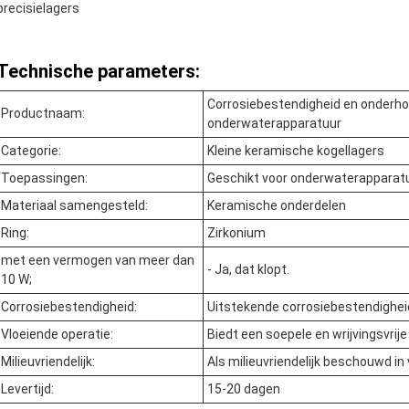
precisielagers
Technische parameters:
Corrosiebestendigheid en onderh
Productnaam:
onderwaterapparatuur
Categorie:
Kleine keramische kogellagers
Toepassingen:
Geschikt voor onderwaterapparat
Materiaal samengesteld:
Keramische onderdelen
Ring:
Zirkonium
met een vermogen van meer dan
- Ja, dat klopt.
10 W;
Corrosiebestendigheid:
Uitstekende corrosiebestendighei
Vloeiende operatie:
Biedt een soepele en wrijvingsvrij
Milieuvriendelijk:
Als milieuvriendelijk beschouwd in
Levertijd:
15-20 dagen