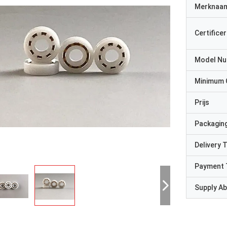
Merknaa
Certificer
Model N
Minimum 
Prijs
Packaging
Delivery 
Payment 
Supply Abi