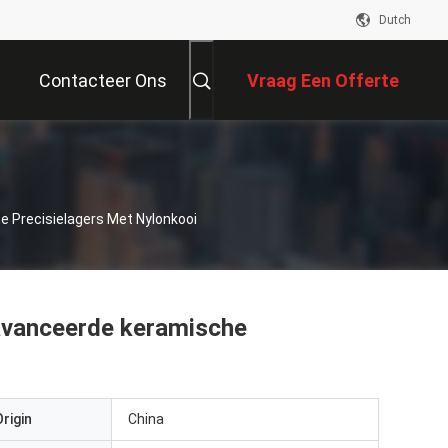
Dutch
Contacteer Ons
Vraag Een Offerte
Aan
n
 Precisielagers Met Nylonkooi
avanceerde keramische
rigin
China