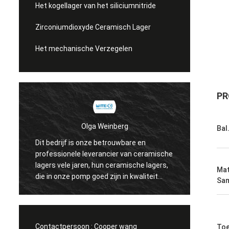
Het kogellager van het siliciumnitride
Zirconiumdioxyde Ceramisch Lager
Het mechanische Verzegelen
PR
Olga Weinberg
Bal
Dit bedrijf is onze betrouwbare en
Hun ce
professionele leverancier van ceramische
precisi
lagers vele jaren, hun ceramische lagers,
Mat
hebben
die in onze pomp goed zijn in kwaliteit
Sam
worden gebruikt.
Contactpersoon :
Cooper wang
Toe