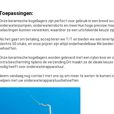
Toepassingen:
Onze keramische kogellagers zijn perfect voor gebruik in een breed 
onderwaterpompen, onderwaterrobots en meer.Hun hoge precisie maa
belastingen kunnen verwerken, waardoor ze een uitstekende keuze zij
Als het gaat om betaling, accepteren we T/T en bieden we een leverti
slechts 50 stuks, en onze prijzen zijn altijd onderhandelbaar.We biede
behoeften..
Onze keramische kogellagers worden geleverd met een nylon kooi en z
extra bescherming tijdens de verzending.Dit maakt ze de ideale keuz
nodig heeft voor onderwaterapparatuur..
Neem vandaag nog contact met ons op om meer te weten te komen ove
helpen met uw onderwaterapparatuurbehoeften.