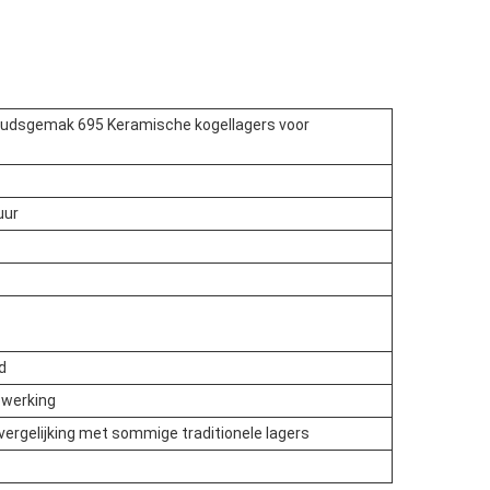
oudsgemak 695 Keramische kogellagers voor
uur
d
e werking
 vergelijking met sommige traditionele lagers