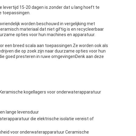
 levertijd 15-20 dagen is.zonder dat u lang hoeft te
de toepassingen.
uvriendelijk worden beschouwd in vergelijking met
ramisch materiaal dat niet giftig is en recycleerbaar
duurzame opties voor hun machines en apparatuur.
oor een breed scala aan toepassingen.Ze worden ook als
drijven die op zoek zijn naar duurzame opties voor hun
 die goed presteren in ruwe omgevingenDenk aan deze
Keramische kogellagers voor onderwaterapparatuur
 en lange levensduur
terapparatuur die elektrische isolatie vereist of
jkheid voor onderwaterapparatuur Ceramische