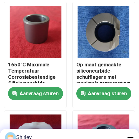
Over ons
Fabrieksreis
Kwaliteitscontrole
1650°C Maximale
Op maat gemaakte
Temperatuur
siliconcarbide-
Neem contact met ons op
Corrosiebestendige
schuiflagers met
Siliciumcarbide
maximale temperatuur
Keramische
van 1650 °C en
Aanvraag sturen
Aanvraag sturen
Glijlagerbus Met
corrosiebestendigheid
Verzoek om een Citaat
Aangepaste
voor ruwe omgevingen
Afmetingen
Ceramische Kogellagers
608 Ceramische Lagers
Shirley