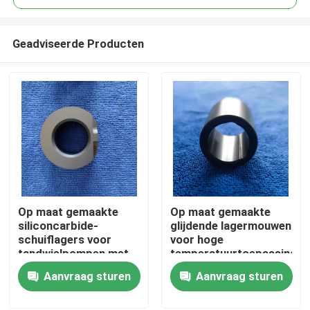
Geadviseerde Producten
Op maat gemaakte
Op maat gemaakte
Huis
siliconcarbide-
glijdende lagermouwen
schuiflagers voor
voor hoge
tandwielpompen met
temperatuurtoepassingen
Producten
maximale temperatuur
Aanvraag sturen
Aanvraag sturen
van 1650 °C en
corrosiebestendigheid
VR toon