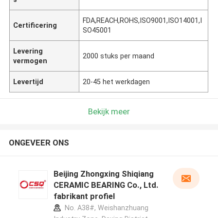
FDA,REACH,ROHS,ISO9001,ISO14001,I
Certificering
SO45001
Levering
2000 stuks per maand
vermogen
Levertijd
20-45 het werkdagen
Bekijk meer
ONGEVEER ONS
Beijing Zhongxing Shiqiang
CERAMIC BEARING Co., Ltd.
fabrikant profiel
No. A38#, Weishanzhuang