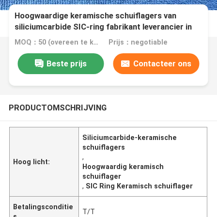
Hoogwaardige keramische schuiflagers van
siliciumcarbide SIC-ring fabrikant leverancier in
China
MOQ：50 (overeen te komen) PCs
Prijs：negotiable
Beste prijs
Contacteer ons
PRODUCTOMSCHRIJVING
Siliciumcarbide-keramische
schuiflagers
,
Hoog licht:
Hoogwaardig keramisch
schuiflager
,
SIC Ring Keramisch schuiflager
Betalingsconditie
T/T
s