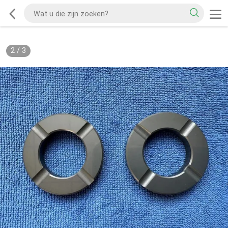
2
/
3