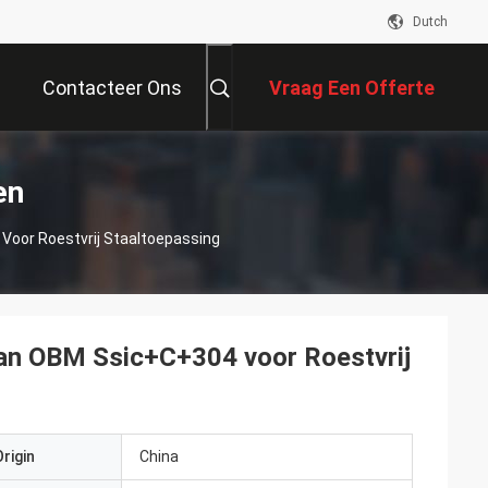
Dutch
Contacteer Ons
Vraag Een Offerte
Aan
en
Voor Roestvrij Staaltoepassing
an OBM Ssic+C+304 voor Roestvrij
rigin
China