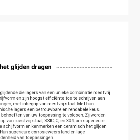
het glijden dragen
ijdende die lagers van een unieke combinatie roestvrij
jfvorm en zijn hoogst efficiënte toe te schrijven aan
ingen, met inbegrip van roestvrij staal. Met hun
amische lagers een betrouwbare en rendabele keus.
 behoeften van uw toepassing te voldoen. Zij worden
p van roestvrij staal, SSIC, C, en 304, om superieure
e schijfvorm en kenmerken een ceramisch het glijden
t. Hun superieure corrosieweerstand en lage
idenheid van toepassingen.