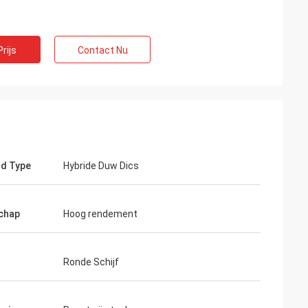
rijs
Contact Nu
d Type
Hybride Duw Dics
chap
Hoog rendement
Ronde Schijf