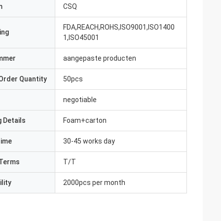
m
CSQ
FDA,REACH,ROHS,ISO9001,ISO1400
ing
1,ISO45001
mmer
aangepaste producten
Order Quantity
50pcs
negotiable
 Details
Foam+carton
Time
30-45 works day
Terms
T/T
lity
2000pcs per month