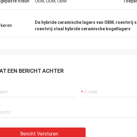
gepaste steun
OEM, ODM, OBM
Toepa
De hybride ceramische lagers van OBM
,
roestvrij 
keren
roestvrij staal hybride ceramische kogellagers
AT EEN BERICHT ACHTER
Bericht Versturen