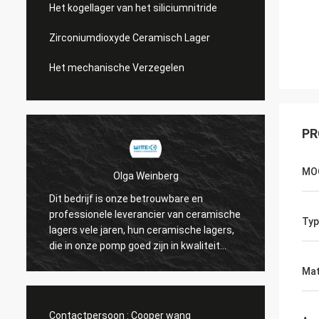
Het kogellager van het siliciumnitride
Zirconiumdioxyde Ceramisch Lager
Het mechanische Verzegelen
PR
MO
erg
Roberta
uwbare en
Hun ceramische lagers zijn van hoge
r van ceramische
Typ
precisie, goede kwaliteit en goedkoop. Wij
ramische lagers,
hebben samenwerking vele jaren.
 in kwaliteit
Mat
Contactpersoon :
Cooper wang