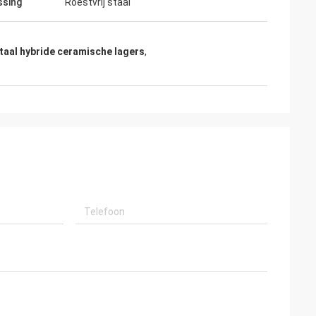
ssing
Roestvrij staal
staal hybride ceramische lagers
,