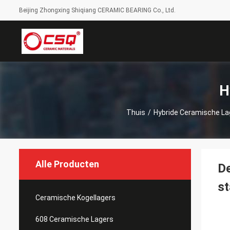
Beijing Zhongxing Shiqiang CERAMIC BEARING Co., Ltd.
H
Thuis
/
Hybride Ceramische La
Alle Producten
De
st
Ceramische Kogellagers
608 Ceramische Lagers