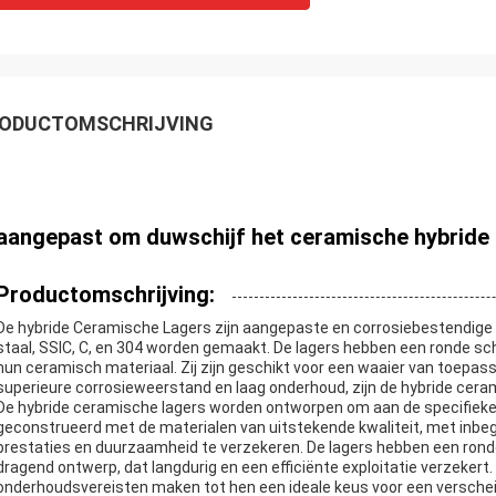
ODUCTOMSCHRIJVING
aangepast om duwschijf het ceramische hybride 
Productomschrijving:
De hybride Ceramische Lagers zijn aangepaste en corrosiebestendige gl
staal, SSIC, C, en 304 worden gemaakt. De lagers hebben een ronde schi
hun ceramisch materiaal. Zij zijn geschikt voor een waaier van toepass
superieure corrosieweerstand en laag onderhoud, zijn de hybride cer
De hybride ceramische lagers worden ontworpen om aan de specifieke
geconstrueerd met de materialen van uitstekende kwaliteit, met inbegri
prestaties en duurzaamheid te verzekeren. De lagers hebben een rond
dragend ontwerp, dat langdurig en een efficiënte exploitatie verzeker
onderhoudsvereisten maken tot hen een ideale keus voor een versche