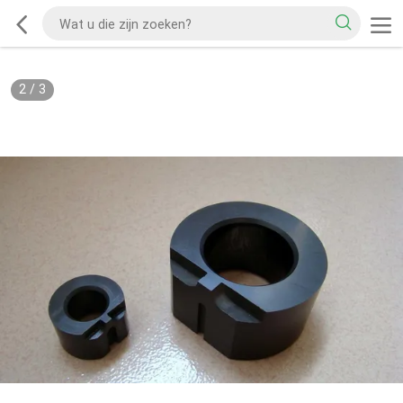
2
/
3