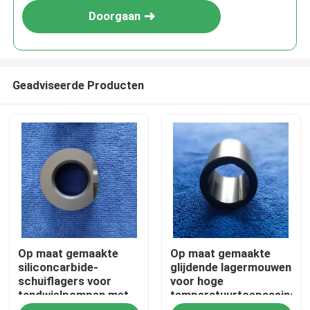
Doorgaan
Geadviseerde Producten
Huis
Op maat gemaakte
Op maat gemaakte
Producten
siliconcarbide-
glijdende lagermouwen
schuiflagers voor
voor hoge
tandwielpompen met
temperatuurtoepassingen
VR toon
maximale temperatuur