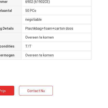
mmer
6902 (61902CE)
elaantal
50 PCs
negotiable
g Details
Plastikbag+foam+carton doos
Overeen te komen
condities
T/T
 vermogen
Overeen te komen
rijs
Contact Nu