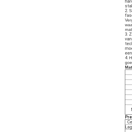
har
stab
2.
S
fas
Ver
waa
mat
3. 
van
tec
moe
een
4.
H
goe
Mat
Pre
Ce
Lag