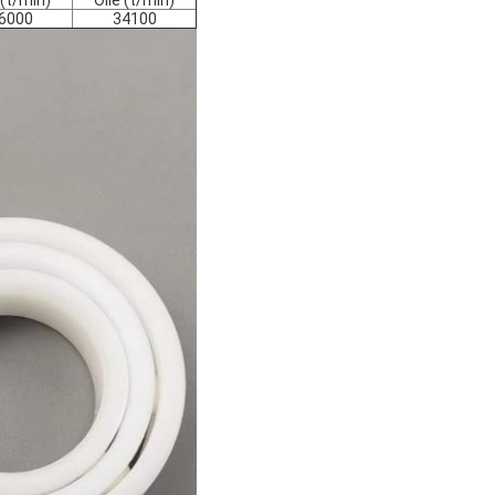
(t/min)
Olie (t/min)
6000
34100