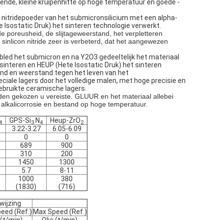
erende, kleine kruipenhitte op hoge temperatuur en goede -
nitridepoeder van het submicronsilicium met een alpha-
 Isostatic Druk) het sinteren technologie verwerkt.
de poreusheid, de slijtageweerstand, het verpletteren
inlicon nitride zeer is verbeterd, dat het aangewezen
bled het submicron en na Y2O3 gedeeltelijk het materiaal
sinteren en HEUP (Hete Isostatic Druk) het sinteren
and en weerstand tegen het leven van het
ciale lagers door het volledige malen, met hoge precisie en
ebruikte ceramische lagers.
den gekozen u vereiste. GLUUR en het materiaal allebei
 alkalicorrosie en bestand op hoge temperatuur.
GPS-Si
N
Heup-ZrO
4
3
4
2
3.22-3.27
6.05-6.09
0
0
689
900
310
200
1450
1300
5.7
8-11
1000
380
(1830)
(716)
wijzing
eed (Ref.)
Max Speed (Ref.)