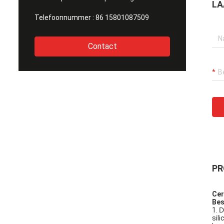
LA
Telefoonnummer :
86 15801087509
Contact
PR
Cer
Bes
1.
D
sil