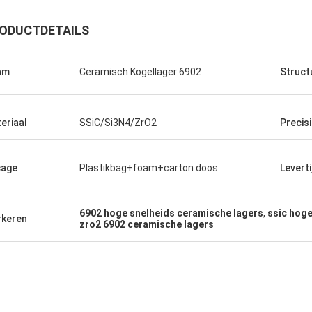
ODUCTDETAILS
am
Ceramisch Kogellager 6902
Struct
eriaal
SSiC/Si3N4/ZrO2
Precis
cage
Plastikbag+foam+carton doos
Leverti
Roberta
gers zijn van hoge
6902 hoge snelheids ceramische lagers
,
ssic hoge
aliteit en goedkoop. Wij
keren
zro2 6902 ceramische lagers
ing vele jaren.