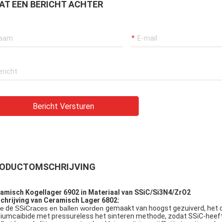
AT EEN BERICHT ACHTER
Bericht Versturen
ODUCTOMSCHRIJVING
amisch Kogellager 6902 in Materiaal van SSiC/Si3N4/ZrO2
chrijving van Ceramisch Lager 6802:
e
de
SSiCraces en ballen worden
gemaakt van hoogst gezuiverd, het 
iciumcaibide met pressureless het sinteren methode, zodat SSiC-hee