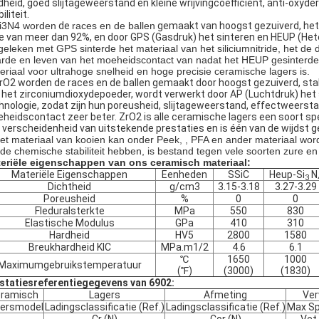
dheid, goed slijtageweerstand en kleine wrijvingcoëfficiënt, anti-oxyd
iliteit.
i3N4 worden
de
races en de ballen
gemaakt van hoogst gezuiverd, het 
e van meer dan 92%, en door GPS (Gasdruk) het sinteren en HEUP (Hete
geleken met GPS sinterde het materiaal van het siliciumnitride, het de 
rde en leven van het moeheidscontact van nadat het HEUP gesinterde s
eriaal voor ultrahoge snelheid en hoge precisie ceramische lagers is.
ZrO2 worden de races en de ballen gemaakt door hoogst gezuiverd, sta
 het zirconiumdioxydepoeder, wordt verwerkt door AP (Luchtdruk) het 
hnologie, zodat zijn hun poreusheid, slijtageweerstand, effectweerst
heidscontact zeer beter. ZrO2 is alle ceramische lagers een soort spe
 verscheidenheid van uitstekende prestaties en is één van de wijdst g
et materiaal van kooien kan onder Peek, , PFA en ander materiaal wor
de chemische stabiliteit hebben, is bestand tegen vele soorten zure en
eriële eigenschappen van ons ceramisch materiaal:
Materiële Eigenschappen
Eenheden
SSiC
Heup-Si
N
3
Dichtheid
g/cm3
3.15-3.18
3.27-3.29
Poreusheid
%
0
0
Fleduralsterkte
MPa
550
830
Elastische Modulus
GPa
410
310
Hardheid
HV5
2800
1580
Breukhardheid KIC
MPa.m1/2
4.6
6.1
℃
1650
1000
Maximumgebruikstemperatuur
(℉)
(3000)
(1830)
statiesreferentiegegevens van 6902:
ramisch
Lagers
Afmeting
Ver
ersmodel
Ladingsclassificatie (Ref.)
Ladingsclassificatie (Ref.)
Max Sp