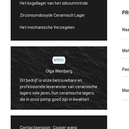
Het kogellager van het siliciumnitride
PR
Zirconiumdioxyde Ceramisch Lager
Het mechanische Verzegelen
Na
Mat
Pa
Olga Weinberg
Dit bedrijf is onze betrouwbare en
Hun ceramische la
professionele leverancier van ceramische
precisie, goede kw
Mar
lagers vele jaren, hun ceramische lagers,
hebben samenwerk
die in onze pomp goed zijn in kwaliteit
worden gebruikt.
Contactpersoon :
Cooper wang