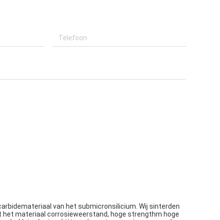
carbidemateriaal van
het
submicronsilicium. Wij sinterden
ft het materiaal corrosieweerstand, hoge strengthm hoge