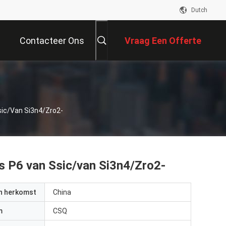
Dutch
Contacteer Ons
Vraag Een Offerte
Aan
n
ic/van Si3n4/Zro2-
 P6 van Ssic/van Si3n4/Zro2-
an herkomst
China
m
CSQ