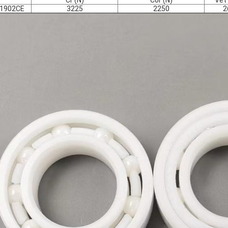
Cr (N)
Cor (N)
Vet 
1902CE
3225
2250
2