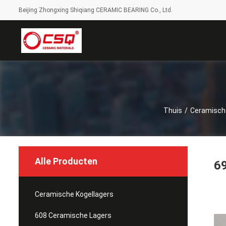
Beijing Zhongxing Shiqiang CERAMIC BEARING Co., Ltd.
Thuis
/
Ceramische
Alle Producten
69
Ceramische Kogellagers
608 Ceramische Lagers