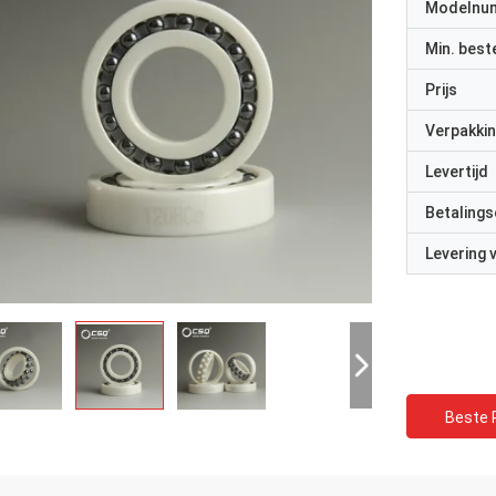
Modelnu
Min. best
Prijs
Verpakkin
Levertijd
Betalings
Levering
Beste P