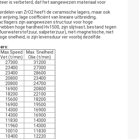
zeer is verbeterd, dat het aangewezen materiaal voor
voordelen van ZrO2 heeft de ceramische lagers, maar ook
ijving, lage coëfficiënt van lineaire uitbreiding,
ctlagers zijn aangewezen structuur voor hoge
hebben hoge hardheid Hv1500, zijn slijtvast, bestand tegen
 fluorwaterstofzuur, salpeterzuur), niet-magnetische, niet
e snelheid, is zijn levensduur ver voorbij dezelfde
ers:
Max.Speed
Max. Snelheid
Vet (t/min)
Olie (t/min)
27300
31200
23400
27300
23400
28600
20800
23400
20800
24700
16900
20800
18200
22100
15600
18200
16900
19500
14300
16900
14300
16900
11830
14300
11960
14300
10010
11830
10400
12220