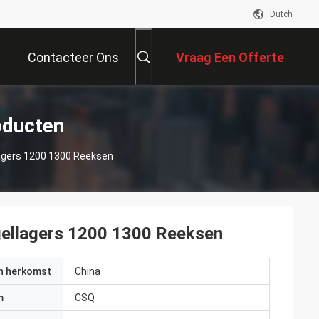
Dutch
Contacteer Ons
Vraag Een Offerte
Aan
oducten
llagers 1200 1300 Reeksen
ogellagers 1200 1300 Reeksen
an herkomst
China
m
CSQ