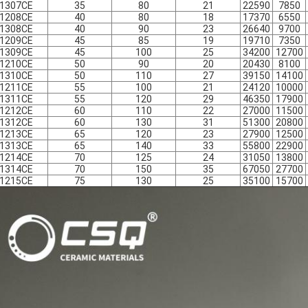
1307CE
35
80
21
22590
7850
1208CE
40
80
18
17370
6550
1308CE
40
90
23
26640
9700
1209CE
45
85
19
19710
7350
1309CE
45
100
25
34200
12700
1210CE
50
90
20
20430
8100
1310CE
50
110
27
39150
14100
1211CE
55
100
21
24120
10000
1311CE
55
120
29
46350
17900
1212CE
60
110
22
27000
11500
1312CE
60
130
31
51300
20800
1213CE
65
120
23
27900
12500
1313CE
65
140
33
55800
22900
1214CE
70
125
24
31050
13800
1314CE
70
150
35
67050
27700
1215CE
75
130
25
35100
15700