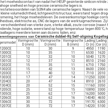
 het moeheidscontact van nadat het HEUP gesinterde sinlicon nitride 
rahoge snelheid en hoge precisie ceramische lagers is.
Prestatiesvoordelen van Si3N4 alle ceramische lagers: Naast de vele 
 kleine volumedichtheid, lichtgewichtstructuur, weerstand tegen droge wr
fsmering, het hoge moeheidsleven. De overeenkomstige hoekige conta
lheidsas, elektrische as, CNC de lagers van de werktuigmachineas. Zij 
 verscheidenheid van sterke zure, sterke alkali, zoute corrosie (naast
eidende, hoge isolatie, weerstand op hoge temperatuur tegen 800 ℃, hog
aallagers meerdere keren aan dozens tijden, enz.
erentiegegevens van
Ceramische dubbel-Rij Self-aligning Kogellag
Vormgrootte
Vormgrootte
Vormgrootte
Lading
Lading
gersmodel
D (mm)
D (mm)
B (mm)
Cr (n)
Cor (n)
1200CE
10
30
9
4950
1190
1300CE
10
35
11
6530
1620
1201CE
12
32
10
5040
1270
1301CE
12
37
12
8510
2160
1202CE
15
35
11
6710
1750
1302CE
15
42
13
8600
2300
1203CE
17
40
12
7110
2010
1303CE
17
47
14
11250
3200
1204CE
20
47
14
8910
2610
1304CE
20
52
15
11160
3350
1205CE
25
52
15
10890
3300
1305CE
25
62
17
16200
5000
1206CE
30
62
16
14040
4650
1306CE
30
72
19
19170
6300
1207CE
35
72
17
14220
5100