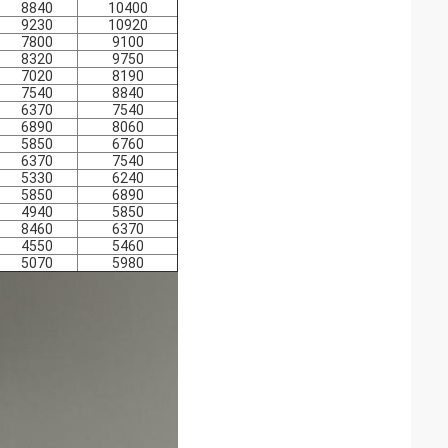
8840
10400
9230
10920
7800
9100
8320
9750
7020
8190
7540
8840
6370
7540
6890
8060
5850
6760
6370
7540
5330
6240
5850
6890
4940
5850
8460
6370
4550
5460
5070
5980