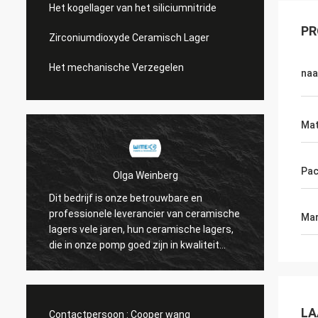
Het kogellager van het siliciumnitride
PR
Zirconiumdioxyde Ceramisch Lager
Het mechanische Verzegelen
na
Mat
Pa
Olga Weinberg
Dit bedrijf is onze betrouwbare en
Hun ce
professionele leverancier van ceramische
Mar
precisi
lagers vele jaren, hun ceramische lagers,
hebben
die in onze pomp goed zijn in kwaliteit
worden gebruikt.
LA
Contactpersoon :
Cooper wang