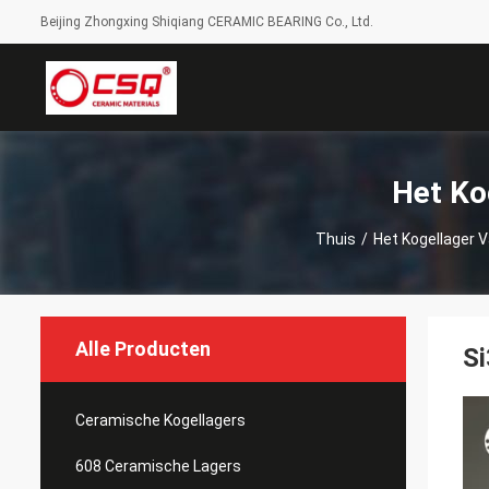
Beijing Zhongxing Shiqiang CERAMIC BEARING Co., Ltd.
Het Ko
Thuis
/
Het Kogellager V
Alle Producten
Si
Ceramische Kogellagers
608 Ceramische Lagers