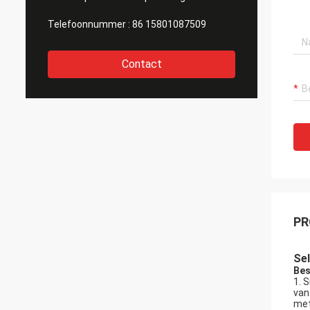
Telefoonnummer :
86 15801087509
Contact
PR
Sel
Bes
1. 
van
met