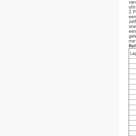
van
ult
2. 
een
zel
sne
een
gel
met
Ref
La