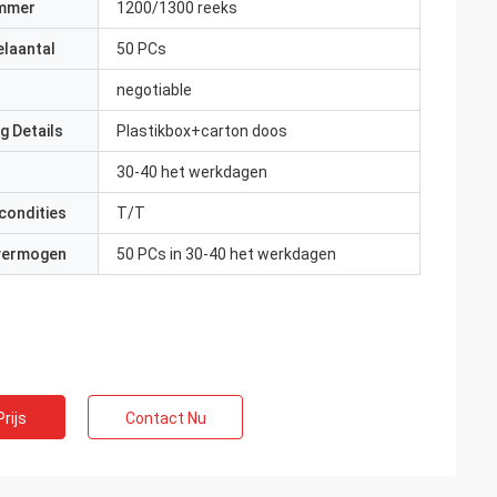
mmer
1200/1300 reeks
elaantal
50 PCs
negotiable
g Details
Plastikbox+carton doos
30-40 het werkdagen
condities
T/T
 vermogen
50 PCs in 30-40 het werkdagen
rijs
Contact Nu