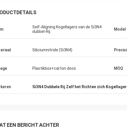
ODUCTDETAILS
Self-Aligning Kogellagers van de Si3N4
am
Model
dubbel-Rij
eriaal
Siliciumnitride (Si3N4)
Precis
cage
Plastikbox+carton doos
MOQ
Roberta
ramische lagers zijn van hoge
keren
Si3N4 Dubbele Rij Zelf het Richten zich Kogellage
e, goede kwaliteit en goedkoop. Wij
 samenwerking vele jaren.
AT EEN BERICHT ACHTER