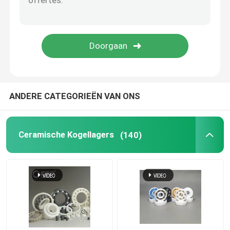
De Bal van het siliciumcarbide
Zirconiumdioxyde Ceramische bal
De Kogellagers van het siliciumcarbide
ANDERE CATEGORIEËN VAN ONS
Het kogellager van het siliciumnitride
Ceramische Kogellagers
(140)
Zirconiumdioxyde Ceramisch Lager
Het mechanische Verzegelen