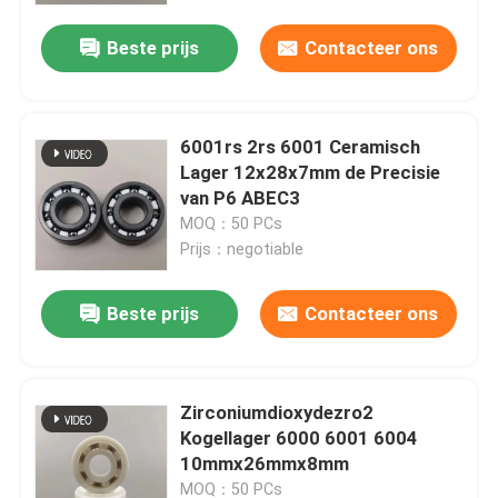
Beste prijs
Contacteer ons
6001rs 2rs 6001 Ceramisch
Lager 12x28x7mm de Precisie
van P6 ABEC3
MOQ：50 PCs
Prijs：negotiable
Beste prijs
Contacteer ons
Huis
Zirconiumdioxydezro2
Producten
Kogellager 6000 6001 6004
10mmx26mmx8mm
VR toon
MOQ：50 PCs