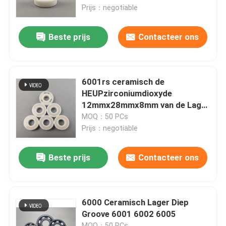
Prijs：negotiable
Over ons
Beste prijs
Contacteer ons
Fabrieksreis
6001rs ceramisch de
Kwaliteitscontrole
HEUPzirconiumdioxyde
12mmx28mmx8mm van de Lager
Diep Groef
MOQ：50 PCs
Neem contact met ons op
Prijs：negotiable
Verzoek om een Citaat
Beste prijs
Contacteer ons
Ceramische Kogellagers
6000 Ceramisch Lager Diep
Groove 6001 6002 6005
608 Ceramische Lagers
MOQ：50 PCs