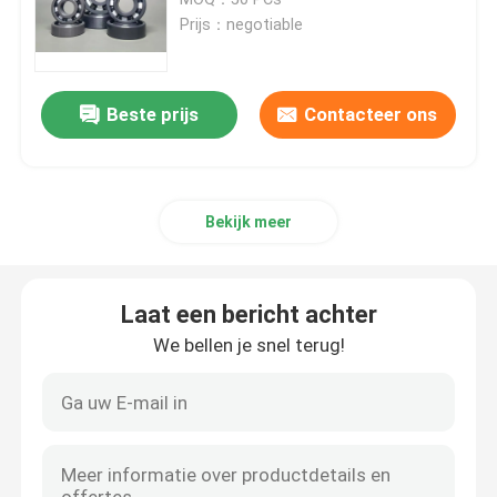
Prijs：negotiable
Hybride Ceramische Lagers
Beste prijs
Contacteer ons
Het Lager van het siliciumcarbide
Het ceramische het glijden dragen
Bekijk meer
Ceramische Rollagers
Laat een bericht achter
Ceramisch Duwlager
We bellen je snel terug!
Geavanceerde Structurele Keramiek
De Bal van het siliciumnitride