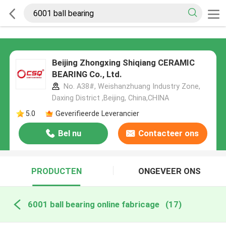
Beijing Zhongxing Shiqiang CERAMIC
BEARING Co., Ltd.
No. A38#, Weishanzhuang Industry Zone,
Daxing District ,Beijing, China,CHINA
5.0
Geverifieerde Leverancier
Bel nu
Contacteer ons
PRODUCTEN
ONGEVEER ONS
6001 ball bearing online fabricage
(17)