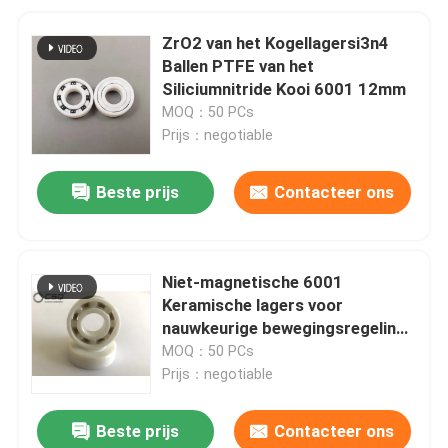
ZrO2 van het Kogellagersi3n4
Ballen PTFE van het
Siliciumnitride Kooi 6001 12mm
MOQ：50 PCs
Prijs：negotiable
Beste prijs
Contacteer ons
Niet-magnetische 6001
Keramische lagers voor
nauwkeurige bewegingsregeling
voor de vervaardiging van
MOQ：50 PCs
halfgeleiders
Prijs：negotiable
Beste prijs
Contacteer ons