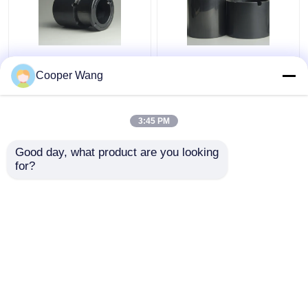
Pompen Ceramische
Ceramisch het Glijden
Glijdende Dragende
Dragend Ingeblikt
Cooper Wang
fabrikanten SSiC
Gesinterd het
3.18gcm3
Siliciumcarbide op
hoge temperatuur van
3:45 PM
Beste prijs
Beste prijs
de Motorpomp
Pressureless
Good day, what product are you looking 
for?
Contacteer ons
Contacteer ons
Bekijk meer
Thuis
Ongeveer ons
Contacteer ons
Desktop Site
Sitemap
Privacy Policy