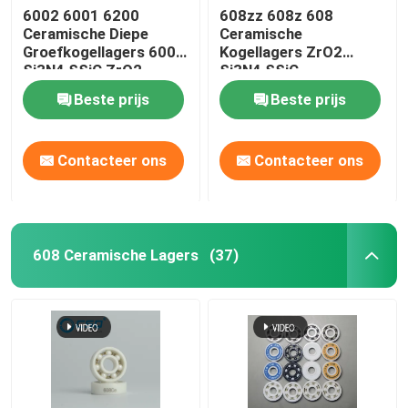
6002 6001 6200
608zz 608z 608
Ceramische Diepe
Ceramische
Groefkogellagers 6000
Kogellagers ZrO2
Si3N4 SSiC ZrO2
Si3N4 SSiC
Beste prijs
Beste prijs
Contacteer ons
Contacteer ons
608 Ceramische Lagers
(37)