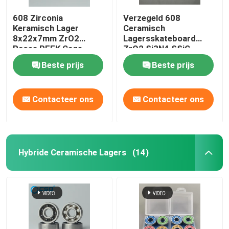
608 Zirconia
Verzegeld 608
Keramisch Lager
Ceramisch
8x22x7mm ZrO2
Lagersskateboard
Races PEEK Cage
ZrO2 Si3N4 SSiC
ABEC3
Beste prijs
Beste prijs
Contacteer ons
Contacteer ons
Hybride Ceramische Lagers
(14)