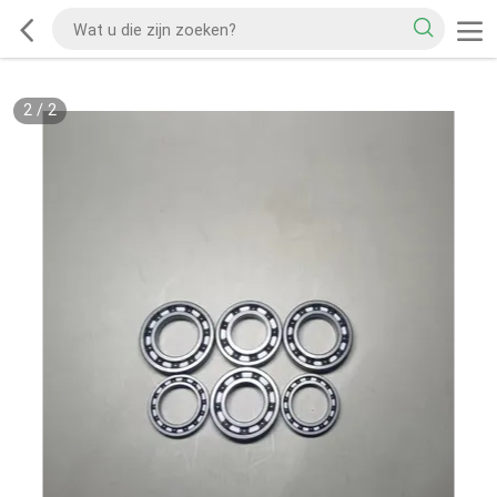
2
/
2