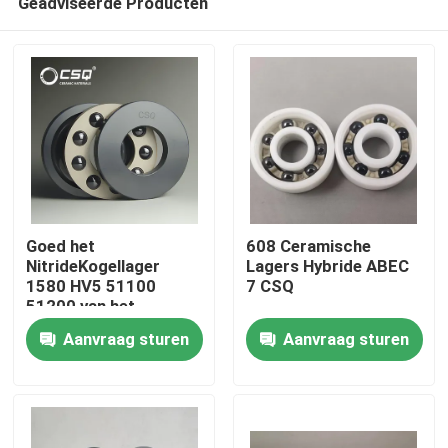
Geadviseerde Producten
Goed het
608 Ceramische
NitrideKogellager
Lagers Hybride ABEC
1580 HV5 51100
7 CSQ
51200 van het
Huis
Weerstandssi3n4
Aanvraag sturen
Aanvraag sturen
Silicium
Producten
VR toon