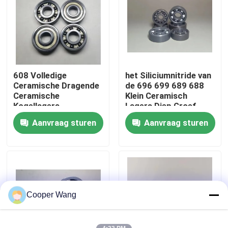
Over ons
Fabrieksreis
608 Volledige
het Siliciumnitride van
Ceramische Dragende
de 696 699 689 688
Kwaliteitscontrole
Ceramische
Klein Ceramisch
Kogellagers
Lagers Diep Groef
8x22x7mm van het
Aanvraag sturen
Aanvraag sturen
Neem contact met ons op
Siliciumnitride
Verzoek om een Citaat
Ceramische Kogellagers
Cooper Wang
608 Ceramische Lagers