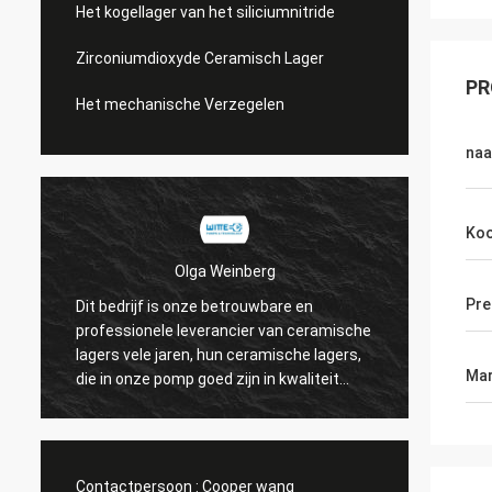
Het kogellager van het siliciumnitride
Zirconiumdioxyde Ceramisch Lager
PR
Het mechanische Verzegelen
na
Koo
Olga Weinberg
Pre
Dit bedrijf is onze betrouwbare en
Hun ce
professionele leverancier van ceramische
precisi
lagers vele jaren, hun ceramische lagers,
hebben
Mar
die in onze pomp goed zijn in kwaliteit
worden gebruikt.
Contactpersoon :
Cooper wang