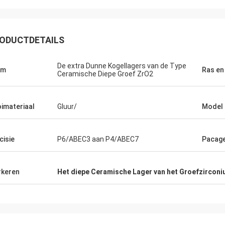
ODUCTDETAILS
De extra Dunne Kogellagers van de Type
am
Ras en
Ceramische Diepe Groef ZrO2
imateriaal
Gluur/
Model
Roberta
cisie
P6/ABEC3 aan P4/ABEC7
Pacag
ramische lagers zijn van hoge
e, goede kwaliteit en goedkoop. Wij
 samenwerking vele jaren.
keren
Het diepe Ceramische Lager van het Groefzircon