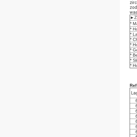
zir
zod
waa
►
Z
* M
* H
* L
* C
* H
* G
* B
* S
* H
Ref
La