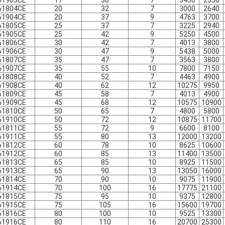
61903CE
17
30
7
3450
2550
61804CE
20
32
7
3000
2640
61904CE
20
37
9
4763
3700
61805CE
25
37
7
3225
2940
61905CE
25
42
9
5250
4500
61806CE
30
42
7
4013
3800
61906CE
30
47
9
5438
5000
61807CE
35
47
7
3563
3800
61907CE
35
55
10
7800
7150
61808CE
40
52
7
4463
4900
61908CE
40
62
12
10275
9950
61809CE
45
58
7
4013
4900
61909CE
45
68
12
10575
10900
61810CE
50
65
7
4800
5800
61910CE
50
72
12
10875
11700
61811CE
55
72
9
6600
8100
61911CE
55
80
13
12000
13200
61812CE
60
78
10
8625
10600
61912CE
60
85
13
11400
13500
61813CE
65
85
10
8925
11500
61913CE
65
90
13
13050
16000
61814CE
70
90
10
9075
11900
61914CE
70
100
16
17775
21100
61815CE
75
95
10
9375
12800
61915CE
75
105
16
15600
19700
61816CE
80
100
10
9525
13300
61916CE
80
110
16
20700
25300