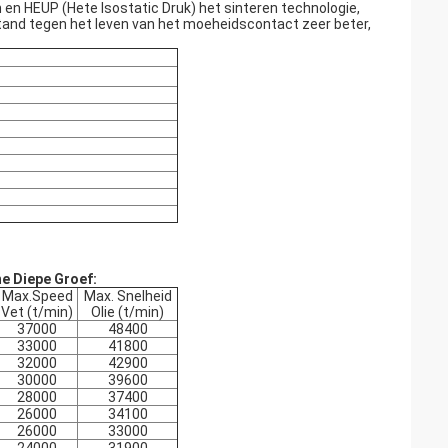
en HEUP (Hete Isostatic Druk) het sinteren technologie,
tand tegen het leven van het moeheidscontact zeer beter,
e Diepe Groef:
Max.Speed
Max. Snelheid
Vet (t/min)
Olie (t/min)
37000
48400
33000
41800
32000
42900
30000
39600
28000
37400
26000
34100
26000
33000