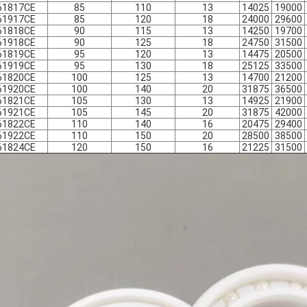
61817CE
85
110
13
14025
19000
61917CE
85
120
18
24000
29600
61818CE
90
115
13
14250
19700
61918CE
90
125
18
24750
31500
61819CE
95
120
13
14475
20500
61919CE
95
130
18
25125
33500
61820CE
100
125
13
14700
21200
61920CE
100
140
20
31875
36500
61821CE
105
130
13
14925
21900
61921CE
105
145
20
31875
42000
61822CE
110
140
16
20475
29400
61922CE
110
150
20
28500
38500
61824CE
120
150
16
21225
31500