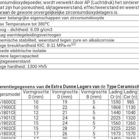
coniumdioxydepoeder, wordt verwerkt door AP (Luchtdruk) het sinteren 
at zijn hun poreusheid, slijtageweerstand, effectweerstand en weers
raan de gewone onvergelijkelijke zirconiumdioxydelagers is.
eer belangrijke eigenschappen van zirconiumdioxyde
ax Temperature tot 380℃
oog - dichtheid: 6.09 g/cm3
aag warmtegeleidingsvermogen
hemische stabiliteit, weerstand tegen zure en alkalicorrosie
1/2
oge breukhardheid KIC: 8-11 MPa-m
oede elektrische isolatie
etere lagercapaciteit
lijtageweerstand
oge hardheid: 1300 HV5
erentiegegevens van
de Extra Dunne Lagers van
de
Type Ceramisch
Vormgrootte
Vormgrootte
Vormgrootte
Lading
Lading
gersmodel
D (mm)
D (mm)
B (mm)
Cr (n)
Cor (n)
61800CE
10
19
5
1590
985
61900CE
10
22
6
1868
1130
61801CE
12
21
5
1440
1040
61901CE
12
24
6
2025
1320
61802CE
15
24
5
1560
1260
61902CE
15
28
7
3225
2250
61803CE
17
26
5
1973
1570