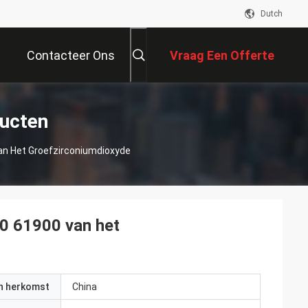
Dutch
Contacteer Ons
Vraag Een Offerte
Aan
ucten
an Het Groefzirconiumdioxyde
0 61900 van het
an herkomst
China