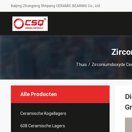
Beijing Zhongxing Shiqiang CERAMIC BEARING Co., Ltd.
Zirco
Thuis
/
Zirconiumdioxyde Ce
Alle Producten
Di
G
Ceramische Kogellagers
608 Ceramische Lagers