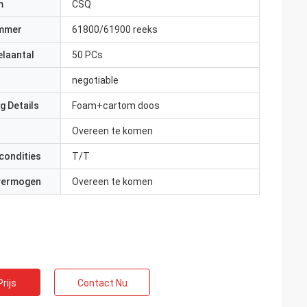
m
CSQ
mmer
61800/61900 reeks
elaantal
50 PCs
negotiable
g Details
Foam+cartom doos
Overeen te komen
condities
T/T
 vermogen
Overeen te komen
rijs
Contact Nu