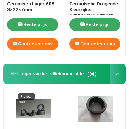
Ceramisch Lager 608
Ceramische Dragende
8×22×7mm
Kleurrijke
Rubberverbindingen
van het Siliciumnitride
Beste prijs
Beste prijs
Si3N4
Contacteer ons
Contacteer ons
Het Lager van het siliciumcarbide
(34)