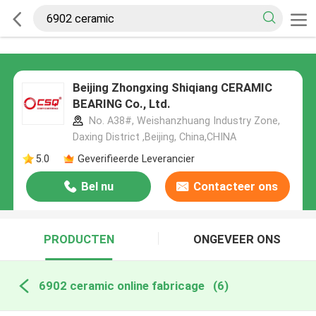
Beijing Zhongxing Shiqiang CERAMIC
BEARING Co., Ltd.
No. A38#, Weishanzhuang Industry Zone,
Daxing District ,Beijing, China,CHINA
5.0
Geverifieerde Leverancier
Bel nu
Contacteer ons
PRODUCTEN
ONGEVEER ONS
6902 ceramic online fabricage
(6)