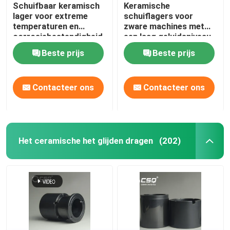
Schuifbaar keramisch
Keramische
lager voor extreme
schuiflagers voor
temperaturen en
zware machines met
corrosiebestendigheid
een laag geluidsniveau
Beste prijs
Beste prijs
Contacteer ons
Contacteer ons
Het ceramische het glijden dragen
(202)