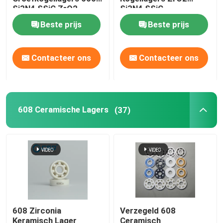
Si3N4 SSiC ZrO2
Si3N4 SSiC
Beste prijs
Beste prijs
Hybride Ceramische Lagers
Het Lager van het siliciumcarbide
Contacteer ons
Contacteer ons
Het ceramische het glijden dragen
608 Ceramische Lagers
(37)
Ceramische Rollagers
Ceramisch Duwlager
Geavanceerde Structurele Keramiek
608 Zirconia
Verzegeld 608
De Bal van het siliciumnitride
Keramisch Lager
Ceramisch