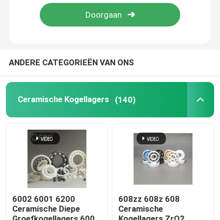
Over ons
Fabrieksreis
ANDERE CATEGORIEËN VAN ONS
Kwaliteitscontrole
Ceramische Kogellagers
(140)
Neem contact met ons op
Verzoek om een Citaat
Ceramische Kogellagers
6002 6001 6200
608zz 608z 608
Ceramische Diepe
Ceramische
608 Ceramische Lagers
Groefkogellagers 6000
Kogellagers ZrO2