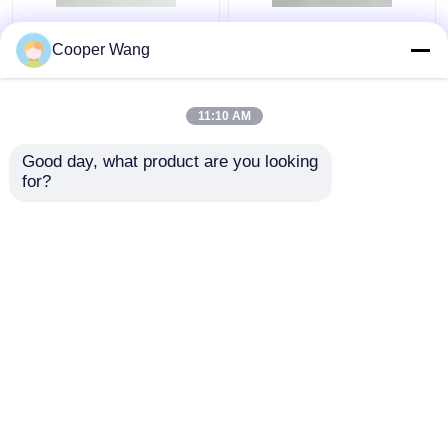
Pompen Ceramische
Ceramisch het Glijden
Glijdende Dragende
Dragend Ingeblikt
Cooper Wang
fabrikanten SSiC
Gesinterd het
3.18gcm3
Siliciumcarbide op
hoge temperatuur van
11:10 AM
Beste prijs
Beste prijs
de Motorpomp
Pressureless
Good day, what product are you looking 
for?
Contacteer ons
Contacteer ons
Bekijk meer
Thuis
Ongeveer ons
Contacteer ons
Desktop Site
Sitemap
Privacy Policy