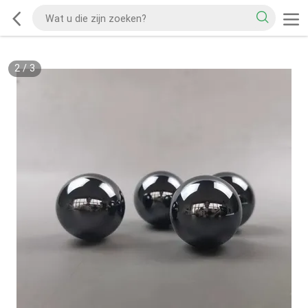
2
/
3