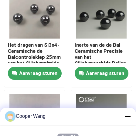
Over ons
Fabrieksreis
Het dragen van Si3n4-
Inerte van de de Bal
Ceramische de
Ceramische Precisie
Kwaliteitscontrole
Balcontroleklep 25mm
van het
van het Siliciumnitride
Siliciumcarbide Ballen
3.969mm
Aanvraag sturen
Aanvraag sturen
Neem contact met ons op
Verzoek om een Citaat
Ceramische Kogellagers
Cooper Wang
608 Ceramische Lagers