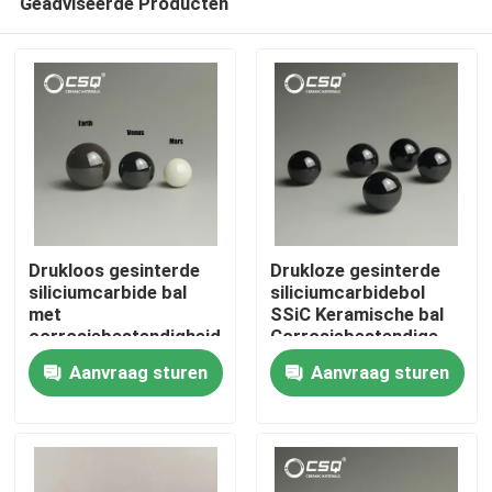
Geadviseerde Producten
Drukloos gesinterde
Drukloze gesinterde
siliciumcarbide bal
siliciumcarbidebol
met
SSiC Keramische bal
corrosiebestendigheid
Corrosiebestendige
Huis
en hoge-
met 1650°C Max
Aanvraag sturen
Aanvraag sturen
temperatuurstabiliteit
Temperatuur voor
lagers
Producten
VR toon