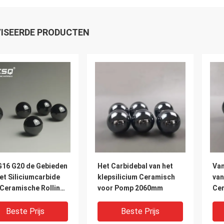
ISEERDE PRODUCTEN
G16 G20 de Gebieden
Het Carbidebal van het
Van
et Siliciumcarbide
klepsilicium Ceramisch
van
 Ceramische Rolling
voor Pomp 2060mm
Cer
rs
Ma
Beste Prijs
Beste Prijs