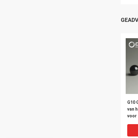
GEADV
G10 
van h
voor
Lage