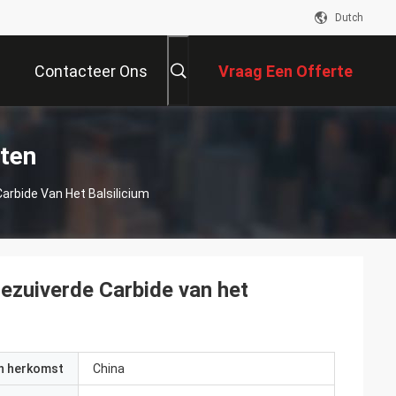
Dutch
Contacteer Ons
Vraag Een Offerte
Aan
cten
rbide Van Het Balsilicium
ezuiverde Carbide van het
an herkomst
China