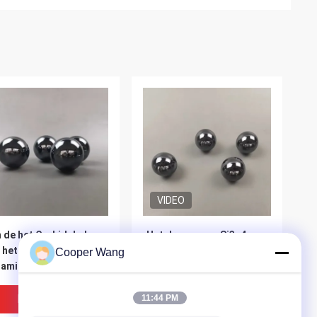
VIDEO
 de het Carbidebal
Het dragen van Si3n4-
 het G20g40 Silicium
Ceramische de
Cooper Wang
amische het
Balcontroleklep 25mm
lenmedia 38.1mm
van het Siliciumnitride
Beste Prijs
Beste Prijs
11:44 PM