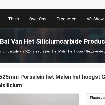
Thuis
Over Ons
Producten
VR-Show
Bal Van Het Siliciumcarbide Produ
liciumcarbide
/
9.525mm Porselein Het Malen Het Hoogst Gezuiverde Ca
525mm Porselein het Malen het hoogst G
lsilicium
Plaats v