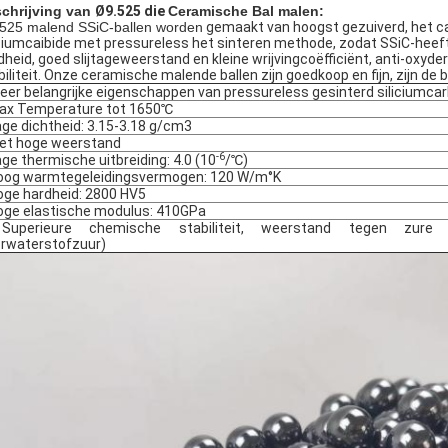
chrijving van
Ø9.525 die
Ceramische Bal malen:
525 malend SSiC-ballen worden
gemaakt van hoogst gezuiverd, het c
iciumcaibide met pressureless het sinteren methode, zodat SSiC-hee
dheid, goed slijtageweerstand en kleine wrijvingcoëfficiënt, anti-oxyd
biliteit. Onze ceramische malende ballen zijn goedkoop en fijn, zijn de
er belangrijke eigenschappen van pressureless gesinterd siliciumcar
ax Temperature tot 1650℃
age dichtheid: 3.15-3.18 g/cm3
et hoge weerstand
-6
age thermische uitbreiding: 4.0 (10
/℃)
oog warmtegeleidingsvermogen: 120 W/m°K
oge hardheid: 2800 HV5
oge elastische modulus: 410GPa
Superieure chemische stabiliteit, weerstand tegen zure en
orwaterstofzuur)