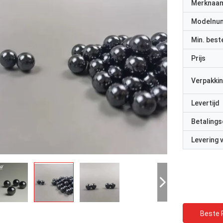
Merknaa
Modelnu
Min. best
Prijs
Verpakkin
Levertijd
Betalings
Levering
Beste P