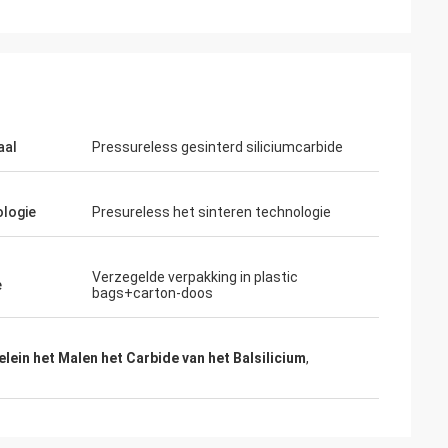
aal
Pressureless gesinterd siliciumcarbide
logie
Presureless het sinteren technologie
Verzegelde verpakking in plastic
e
bags+carton-doos
ein het Malen het Carbide van het Balsilicium
,