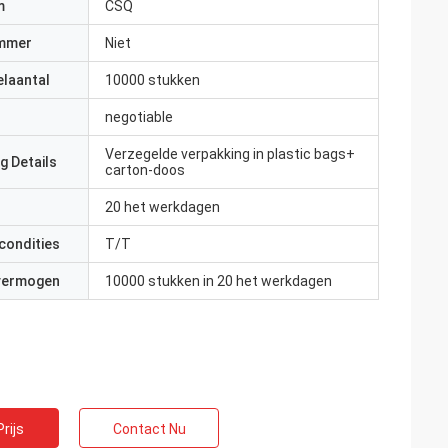
m
CSQ
mmer
Niet
elaantal
10000 stukken
negotiable
Verzegelde verpakking in plastic bags+
g Details
carton-doos
20 het werkdagen
condities
T/T
 vermogen
10000 stukken in 20 het werkdagen
rijs
Contact Nu