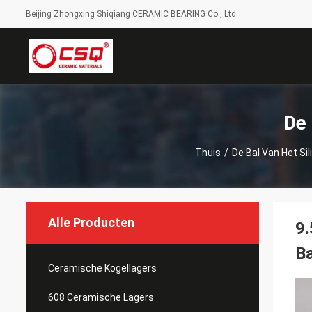
Beijing Zhongxing Shiqiang CERAMIC BEARING Co., Ltd.
De 
Thuis
/
De Bal Van Het Si
Alle Producten
9.
Ba
Ceramische Kogellagers
608 Ceramische Lagers