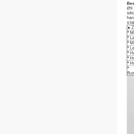
Bes
Ø9.
sil
har
sta
►Ze
* M
* L
* M
* L
* H
* H
* H
* 
flu