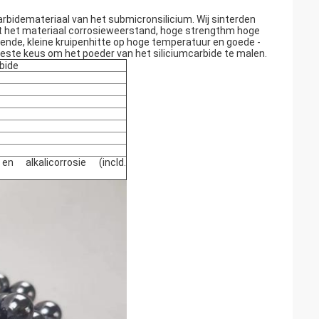
arbidemateriaal van
het
submicronsilicium. Wij sinterden
ft het materiaal corrosieweerstand, hoge strengthm hoge
erende, kleine kruipenhitte op hoge temperatuur en goede -
 beste keus om het poeder van het siliciumcarbide te malen.
bide
 alkalicorrosie (incld.