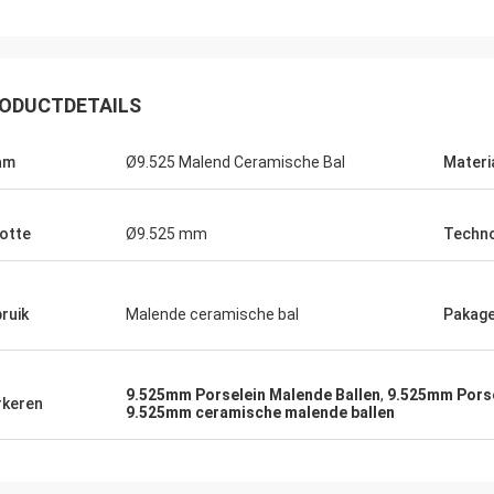
ODUCTDETAILS
am
Ø9.525 Malend Ceramische Bal
Materi
otte
Ø9.525 mm
Techno
Roberta
ruik
Malende ceramische bal
Pakag
ramische lagers zijn van hoge
e, goede kwaliteit en goedkoop. Wij
 samenwerking vele jaren.
9.525mm Porselein Malende Ballen
,
9.525mm Porsel
keren
9.525mm ceramische malende ballen