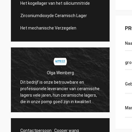
Het kogellager van het siliciumnitride
Zirconiumdioxyde Ceramisch Lager
PR
Het mechanische Verzegelen
Na
gro
Olga Weinberg
Dit bedrijf is onze betrouwbare en
Geb
Hun ce
professionele leverancier van ceramische
precisi
lagers vele jaren, hun ceramische lagers,
hebben
die in onze pomp goed zijn in kwaliteit
Mar
worden gebruikt.
Contactpersoon :
Cooper wang