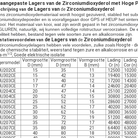
 aangepaste Lagers van de Zirconiumdioxyderol met Hoge P
de Lagers van
Zirconiumdioxyderol
chrijving van
de
ns zirconiumdioxydemateriaal wordt hoogst gezuiverd, stabled het sub
coniumdioxydepoeder en is voorafgegaan door GPS of HEUP het sintere
ooi: Het materiaal van kooi, wat zijn wordt gepast in het zirconiumdi
GLUREN, natuurlijk, wij kunnen volledige rolstructuur veroorzaken.
De 
biliteit hebben, bestand tegen vele soorten zure en alkalicorrosie zijn.
de Lagers van
Zirconiumdioxyderol
statiesvoordelen van
de
zirconiumdioxydelagers hebben vele voordelen, zulke zoals
Hoogte - di
de chemische stabiliteit, weerstand tegen zure en alkalicorrosie en u
1/2
a-m
,
Goede elektrische isolatie
Vormgrootte
Vormgrootte
Vormgrootte
Lading
Lading
gersmodel
D (mm)
D (mm)
B (mm)
Cr (n)
Cor (n)
NU202CE
15
35
11
12500
10200
NU302CE
15
42
13
19400
15300
NU203CE
17
40
12
17200
14300
NU303CE
17
47
14
24600
20400
NU204CE
20
47
14
25100
22000
NU304CE
20
52
15
30800
26000
NU205CE
25
52
15
28600
27000
NU305CE
25
62
17
40200
36500
NU206CE
30
62
16
38000
36500
NU306CE
30
72
19
51200
48000
NU207CE
35
72
17
48400
48000
NU307CE
35
80
21
64400
63000
NU208CE
40
80
18
53900
53000