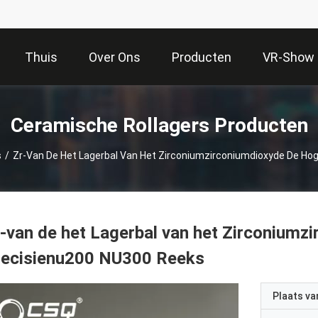
Thuis
Over Ons
Producten
VR-Show
Ceramische Rollagers Producten
s
/
Zr-Van De Het Lagerbal Van Het Zirconiumzirconiumdioxyde De Ho
-van de het Lagerbal van het Zirconium
recisienu200 NU300 Reeks
Plaats v