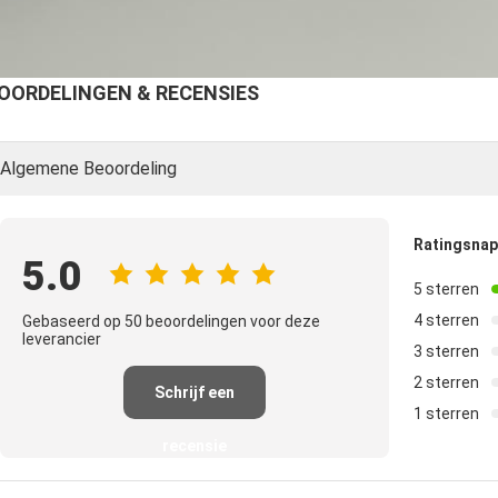
OORDELINGEN & RECENSIES
Algemene Beoordeling
Ratingsna
5.0
5 sterren
4 sterren
Gebaseerd op 50 beoordelingen voor deze
leverancier
3 sterren
2 sterren
Schrijf een
1 sterren
recensie