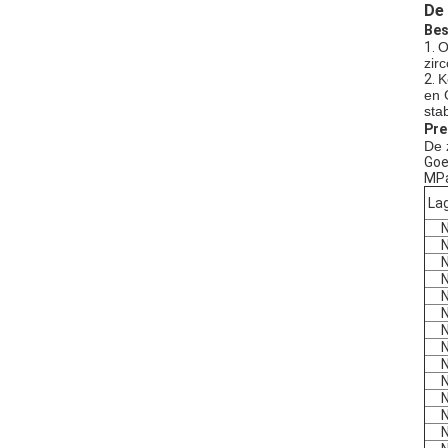
De
Bes
1.
O
zir
2.
K
en 
sta
Pre
De 
Goe
MP
La