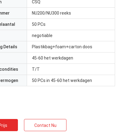
m
CSQ
mmer
NU200/NU300 reeks
elaantal
50 PCs
negotiable
g Details
Plastikbag+foam+carton doos
45-60 het werkdagen
condities
T/T
 vermogen
50 PCs in 45-60 het werkdagen
rijs
Contact Nu