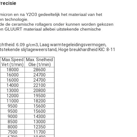
recisie
micron en na Y2O3 gedeeltelijk het materiaal van het
n technologie.
oxyde de ceramische rollagers onder kunnen worden gekozen
en GLUURT materiaal allebei uitstekende chemische
chtheid:
6.09 g/cm3
,
Laag warmtegeleidingsvermogen,
itstekende slijtageweerstand, Hoge breukhardheid KIC: 8-11
Max.Speed
Max. Snelheid
Vet (t/min)
Olie (t/min)
18000
28600
16000
24700
16000
24700
14000
22100
13000
20800
12000
19500
11000
18200
9500
15600
9500
15600
9000
14300
8500
13000
8000
12350
7500
11700