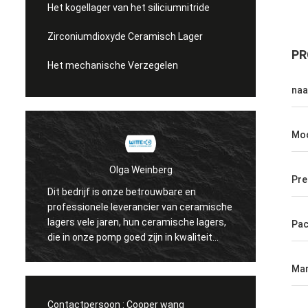
Het kogellager van het siliciumnitride
Zirconiumdioxyde Ceramisch Lager
PR
Het mechanische Verzegelen
na
Mo
Olga Weinberg
Pre
Dit bedrijf is onze betrouwbare en
Hun ce
professionele leverancier van ceramische
precisi
lagers vele jaren, hun ceramische lagers,
Pa
hebben
die in onze pomp goed zijn in kwaliteit
worden gebruikt.
Mar
Contactpersoon :
Cooper wang