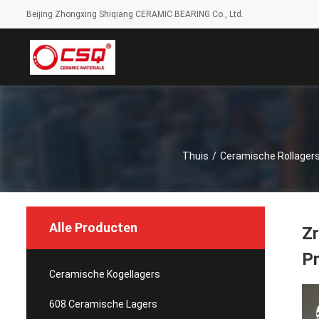
Beijing Zhongxing Shiqiang CERAMIC BEARING Co., Ltd.
Thuis
/
Ceramische Rollager
Alle Producten
Zr
P
Ceramische Kogellagers
608 Ceramische Lagers