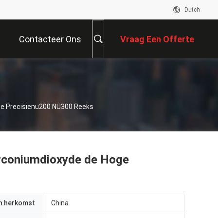
Dutch
Contacteer Ons
Vraag Een Offerte
Aan
ge Precisienu200 NU300 Reeks
zirconiumdioxyde de Hoge
an herkomst
China