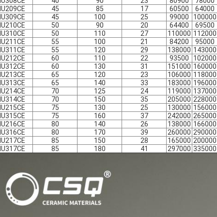
NU308CE
40
90
23
80900
78000
NU209CE
45
85
17
60500
64000
NU309CE
45
100
25
99000
100000
NU210CE
50
90
20
64400
69500
NU310CE
50
110
27
110000
112000
NU211CE
55
100
21
84200
95000
NU311CE
55
120
29
138000
143000
NU212CE
60
110
22
93500
102000
NU312CE
60
130
31
151000
160000
NU213CE
65
120
23
106000
118000
NU313CE
65
140
33
183000
196000
NU214CE
70
125
24
119000
137000
NU314CE
70
150
35
205000
228000
NU215CE
75
130
25
130000
156000
NU315CE
75
160
37
242000
265000
NU216CE
80
140
26
138000
166000
NU316CE
80
170
39
260000
290000
NU217CE
85
150
28
165000
200000
NU317CE
85
180
41
297000
335000