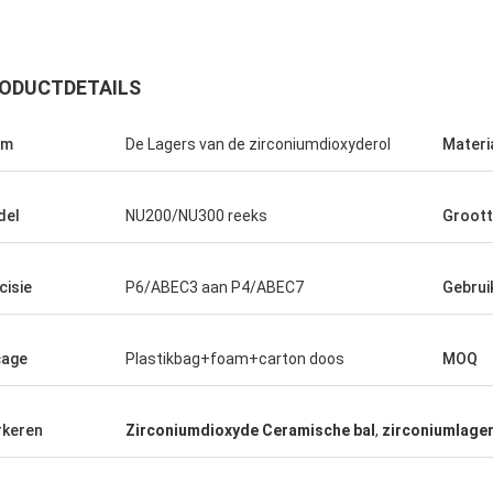
ODUCTDETAILS
am
De Lagers van de zirconiumdioxyderol
Materi
del
NU200/NU300 reeks
Groot
Roberta
cisie
P6/ABEC3 aan P4/ABEC7
Gebrui
ramische lagers zijn van hoge
e, goede kwaliteit en goedkoop. Wij
cage
Plastikbag+foam+carton doos
MOQ
 samenwerking vele jaren.
keren
Zirconiumdioxyde Ceramische bal
,
zirconiumlage