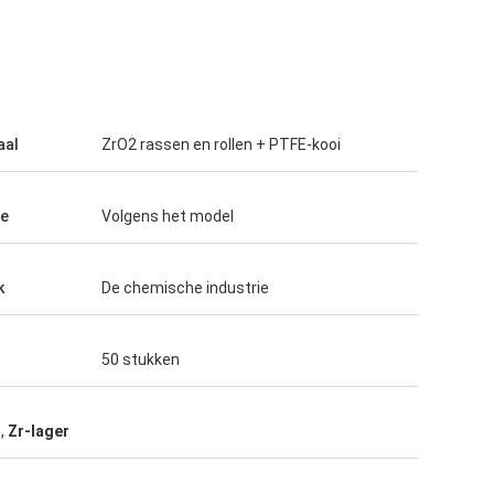
aal
ZrO2 rassen en rollen + PTFE-kooi
te
Volgens het model
k
De chemische industrie
50 stukken
r
,
Zr-lager