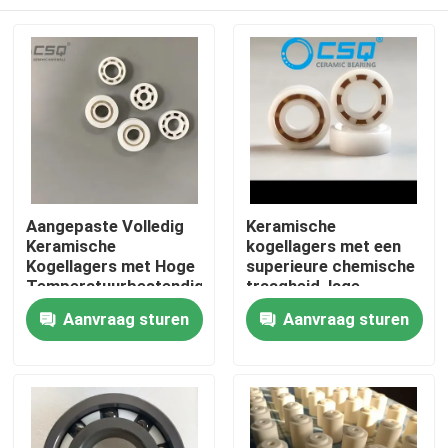
Aangepaste Volledig
Keramische
Keramische
kogellagers met een
Kogellagers met Hoge
superieure chemische
Temperatuurbestendigheid,
traagheid, lage
Slijtvastheid en
thermische expansie
Huis
Aanvraag sturen
Aanvraag sturen
Corrosiebestendigheid
en stille werking voor
ruimtevaart- en
medische apparaten
Producten
VR toon