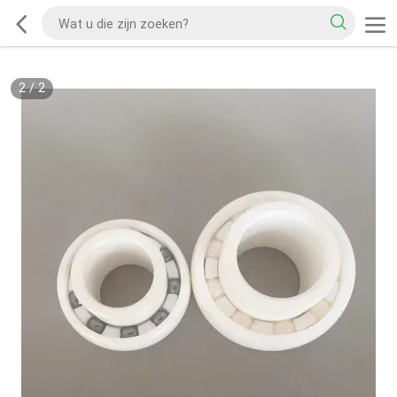
2
/
2