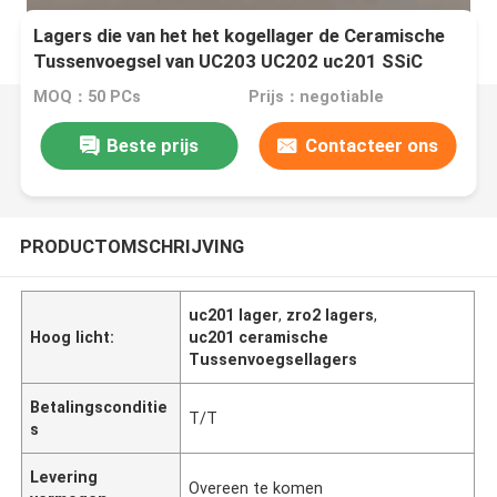
Lagers die van het het kogellager de Ceramische
Tussenvoegsel van UC203 UC202 uc201 SSiC
zro2 Draad aanpassen
MOQ：50 PCs
Prijs：negotiable
Beste prijs
Contacteer ons
PRODUCTOMSCHRIJVING
uc201 lager
,
zro2 lagers
,
Hoog licht:
uc201 ceramische
Tussenvoegsellagers
Betalingsconditie
T/T
s
Levering
Overeen te komen