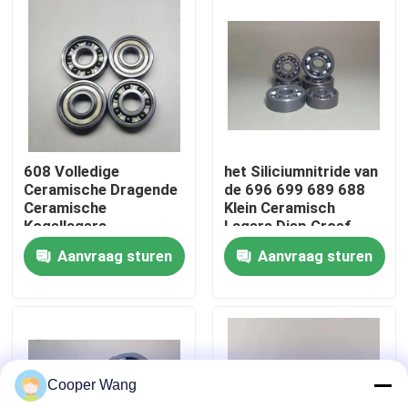
Over ons
Fabrieksreis
Kwaliteitscontrole
608 Volledige
het Siliciumnitride van
Ceramische Dragende
de 696 699 689 688
Ceramische
Klein Ceramisch
Neem contact met ons op
Kogellagers
Lagers Diep Groef
8x22x7mm van het
Aanvraag sturen
Aanvraag sturen
Siliciumnitride
Verzoek om een Citaat
Ceramische Kogellagers
Cooper Wang
608 Ceramische Lagers