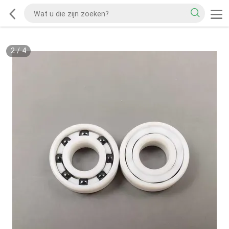
2
/
4