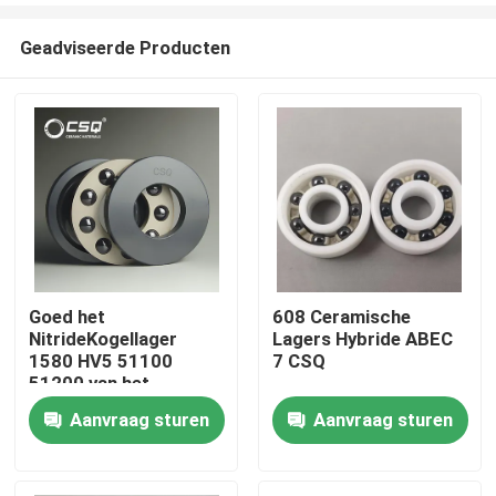
Geadviseerde Producten
Goed het
608 Ceramische
NitrideKogellager
Lagers Hybride ABEC
Huis
1580 HV5 51100
7 CSQ
51200 van het
Weerstandssi3n4
Aanvraag sturen
Aanvraag sturen
Producten
Silicium
VR toon