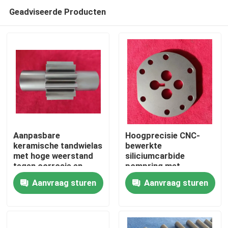
Geadviseerde Producten
Aanpasbare
Hoogprecisie CNC-
keramische tandwielas
bewerkte
met hoge weerstand
siliciumcarbide
Huis
tegen corrosie en
pompring met
slijtage voor
corrosiebestendigheid
Aanvraag sturen
Aanvraag sturen
tandwielpompen
en thermische
Producten
stabiliteit voor
industriële pompen
VR toon