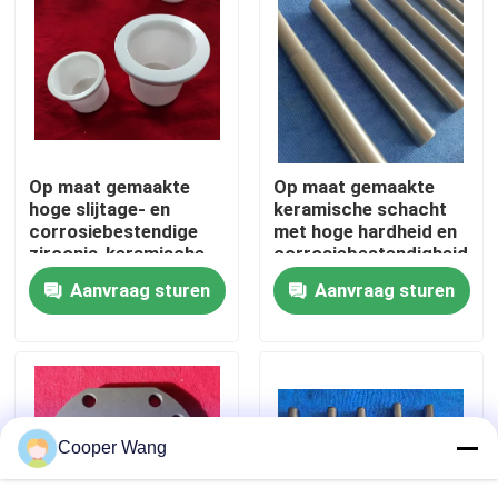
Over ons
Fabrieksreis
Op maat gemaakte
Op maat gemaakte
Kwaliteitscontrole
hoge slijtage- en
keramische schacht
corrosiebestendige
met hoge hardheid en
zirconia-keramische
corrosiebestendigheid
Neem contact met ons op
opslagschel voor
voor pompen
Aanvraag sturen
Aanvraag sturen
toepassingen bij hoge
temperaturen
Verzoek om een Citaat
Ceramische Kogellagers
Cooper Wang
608 Ceramische Lagers