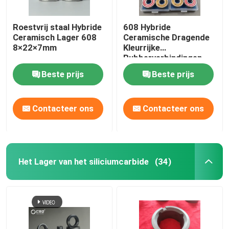
Roestvrij staal Hybride
608 Hybride
Ceramisch Lager 608
Ceramische Dragende
8×22×7mm
Kleurrijke
Rubberverbindingen
van het Siliciumnitride
Beste prijs
Beste prijs
Si3N4
Contacteer ons
Contacteer ons
Het Lager van het siliciumcarbide
(34)