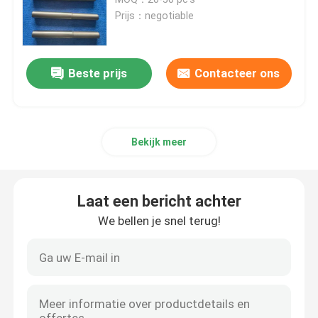
Prijs：negotiable
Hybride Ceramische Lagers
Beste prijs
Contacteer ons
Het Lager van het siliciumcarbide
Het ceramische het glijden dragen
Bekijk meer
Ceramische Rollagers
Laat een bericht achter
Ceramisch Duwlager
We bellen je snel terug!
Geavanceerde Structurele Keramiek
De Bal van het siliciumnitride