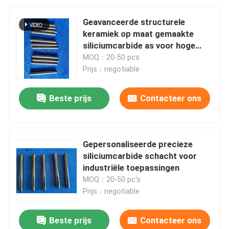
Geavanceerde structurele
keramiek op maat gemaakte
siliciumcarbide as voor hoge
temperatuur
MOQ：20-50 pcs
Prijs：negotiable
Beste prijs
Contacteer ons
Gepersonaliseerde precieze
siliciumcarbide schacht voor
industriële toepassingen
MOQ：20-50 pc's
Prijs：negotiable
Beste prijs
Contacteer ons