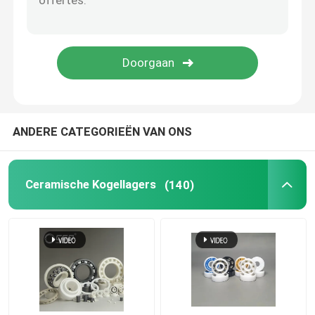
De Bal van het siliciumcarbide
Zirconiumdioxyde Ceramische bal
De Kogellagers van het siliciumcarbide
ANDERE CATEGORIEËN VAN ONS
Het kogellager van het siliciumnitride
Ceramische Kogellagers
(140)
Zirconiumdioxyde Ceramisch Lager
Het mechanische Verzegelen