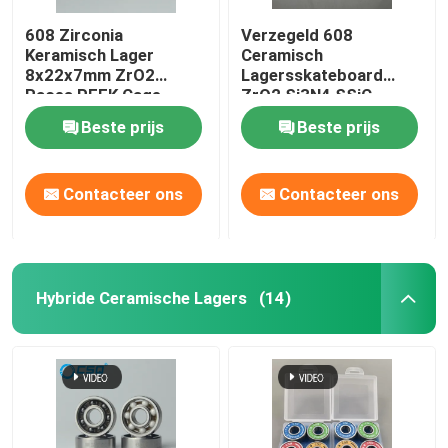
608 Zirconia
Verzegeld 608
Keramisch Lager
Ceramisch
8x22x7mm ZrO2
Lagersskateboard
Races PEEK Cage
ZrO2 Si3N4 SSiC
ABEC3
Beste prijs
Beste prijs
Contacteer ons
Contacteer ons
Hybride Ceramische Lagers
(14)