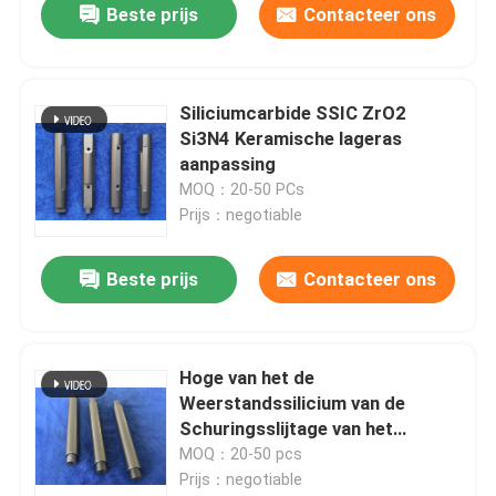
Beste prijs
Contacteer ons
Siliciumcarbide SSIC ZrO2
Si3N4 Keramische lageras
aanpassing
MOQ：20-50 PCs
Prijs：negotiable
Beste prijs
Contacteer ons
Hoge van het de
Weerstandssilicium van de
Schuringsslijtage van het
Carbidedelen Ceramische de
MOQ：20-50 pcs
Schroefschacht
Prijs：negotiable