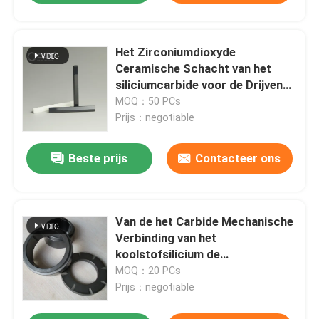
Het Zirconiumdioxyde
Ceramische Schacht van het
siliciumcarbide voor de Drijvende
krachtstaaf van de Poolpomp
MOQ：50 PCs
Prijs：negotiable
Beste prijs
Contacteer ons
Van de het Carbide Mechanische
Verbinding van het
koolstofsilicium de
Schachtringen voor Roterende
MOQ：20 PCs
Machines
Prijs：negotiable