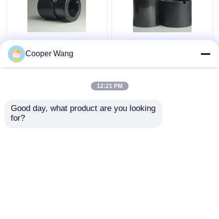
Pompen Ceramische
Ceramisch het Glijden
Glijdende Dragende
Dragend Ingeblikt
Cooper Wang
fabrikanten SSiC
Gesinterd het
3.18gcm3
Siliciumcarbide op
hoge temperatuur van
12:21 PM
Beste prijs
Beste prijs
de Motorpomp
Pressureless
Good day, what product are you looking 
for?
Contacteer ons
Contacteer ons
Bekijk meer
Thuis
Ongeveer ons
Contacteer ons
Desktop Site
Sitemap
Privacy Policy