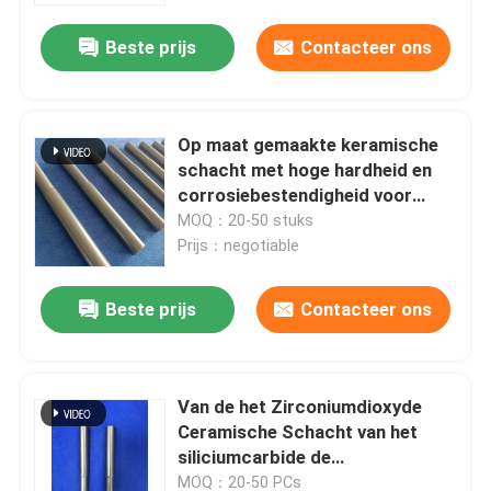
Beste prijs
Contacteer ons
Op maat gemaakte keramische
schacht met hoge hardheid en
corrosiebestendigheid voor
pompen
MOQ：20-50 stuks
Prijs：negotiable
Beste prijs
Contacteer ons
Huis
Van de het Zirconiumdioxyde
Producten
Ceramische Schacht van het
siliciumcarbide de
Corrosieweerstand voor
VR toon
MOQ：20-50 PCs