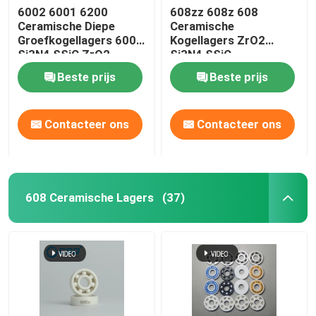
6002 6001 6200
608zz 608z 608
Ceramische Diepe
Ceramische
Groefkogellagers 6000
Kogellagers ZrO2
Si3N4 SSiC ZrO2
Si3N4 SSiC
Beste prijs
Beste prijs
Contacteer ons
Contacteer ons
608 Ceramische Lagers
(37)