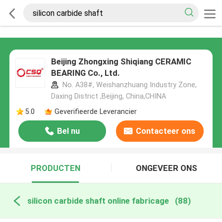
Beijing Zhongxing Shiqiang CERAMIC
BEARING Co., Ltd.
No. A38#, Weishanzhuang Industry Zone,
Daxing District ,Beijing, China,CHINA
5.0
Geverifieerde Leverancier
Bel nu
Contacteer ons
PRODUCTEN
ONGEVEER ONS
silicon carbide shaft online fabricage
(88)