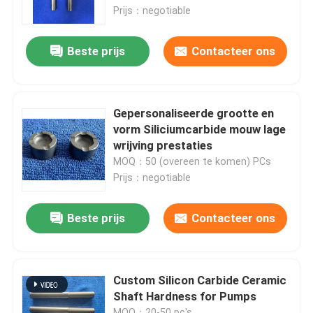
Poolpomp
Prijs：negotiable
Over ons
Beste prijs
Contacteer ons
Fabrieksreis
Gepersonaliseerde grootte en
Kwaliteitscontrole
vorm Siliciumcarbide mouw lage
wrijving prestaties
MOQ：50 (overeen te komen) PCs
Neem contact met ons op
Prijs：negotiable
Verzoek om een Citaat
Beste prijs
Contacteer ons
Ceramische Kogellagers
Custom Silicon Carbide Ceramic
Shaft Hardness for Pumps
608 Ceramische Lagers
MOQ：20-50 pc's