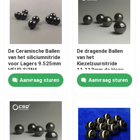
De Ceramische Ballen
De dragende Ballen
van het siliciumnitride
van het
voor Lagers 9.525mm
Kiezelzuurnitride
HEUP Si3N4
11.113mm de Hoge
Precisie Ceramische
Aanvraag sturen
Aanvraag sturen
Ballen van G5
Huis
Producten
VR toon