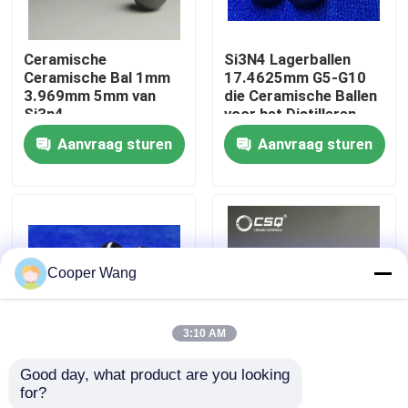
Over ons
Ceramische
Si3N4 Lagerballen
Ceramische Bal 1mm
17.4625mm G5-G10
3.969mm 5mm van
die Ceramische Ballen
Fabrieksreis
Si3n4
voor het Distilleren
malen
Aanvraag sturen
Aanvraag sturen
Kwaliteitscontrole
Neem contact met ons op
Cooper Wang
Verzoek om een Citaat
3:10 AM
Ceramische Kogellagers
Good day, what product are you looking 
Hoogprecisie
D31.75mm de Ballen
for?
keramische bal met Ra
Grote ceramische
608 Ceramische Lagers