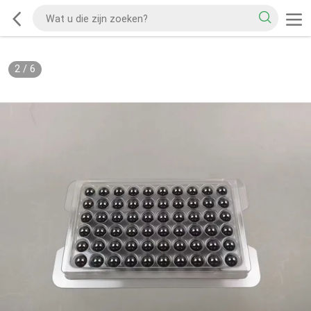
2
/
6