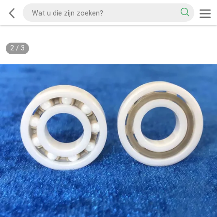
2
/
3