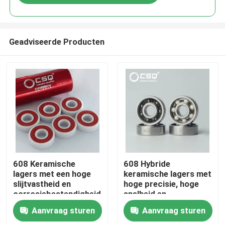
Geadviseerde Producten
Huis
608 Keramische
608 Hybride
lagers met een hoge
keramische lagers met
slijtvastheid en
hoge precisie, hoge
Producten
corrosiebestendigheid
snelheid en
voor precieze P5 P4
corrosiebestendigheid
Aanvraag sturen
Aanvraag sturen
skateboards en inline
voor industriële
VR toon
skates
toepassingen