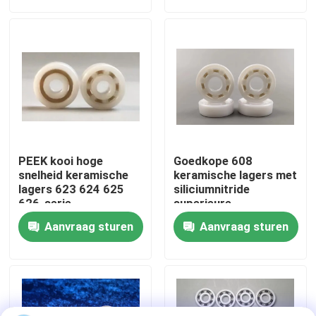
Over ons
Fabrieksreis
Kwaliteitscontrole
PEEK kooi hoge
Goedkope 608
Neem contact met ons op
snelheid keramische
keramische lagers met
lagers 623 624 625
siliciumnitride
626-serie
superieure
gegarandeerd
Verzoek om een Citaat
Aanvraag sturen
Aanvraag sturen
Ceramische Kogellagers
608 Ceramische Lagers