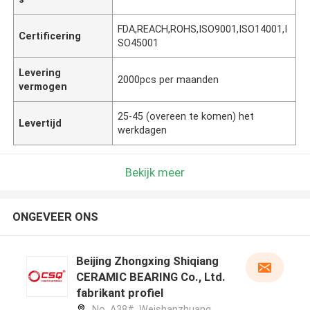
FDA,REACH,ROHS,ISO9001,ISO14001,I
Certificering
SO45001
Levering
2000pcs per maanden
vermogen
25-45 (overeen te komen) het
Levertijd
werkdagen
Bekijk meer
ONGEVEER ONS
Beijing Zhongxing Shiqiang
CERAMIC BEARING Co., Ltd.
fabrikant profiel
No. A38#, Weishanzhuang