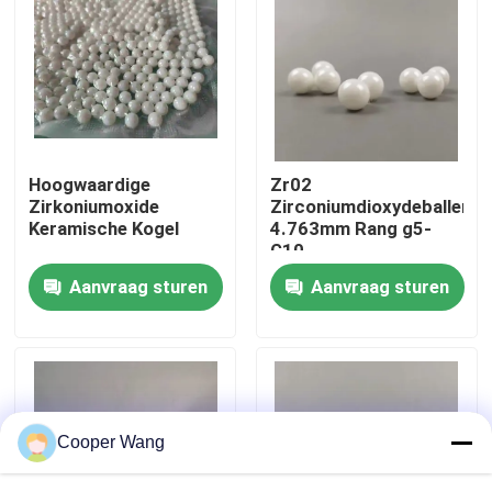
Over ons
Fabrieksreis
Hoogwaardige
Zr02
Kwaliteitscontrole
Zirkoniumoxide
Zirconiumdioxydeballen
Keramische Kogel
4.763mm Rang g5-
G10
Neem contact met ons op
Aanvraag sturen
Aanvraag sturen
Verzoek om een Citaat
Ceramische Kogellagers
Cooper Wang
608 Ceramische Lagers