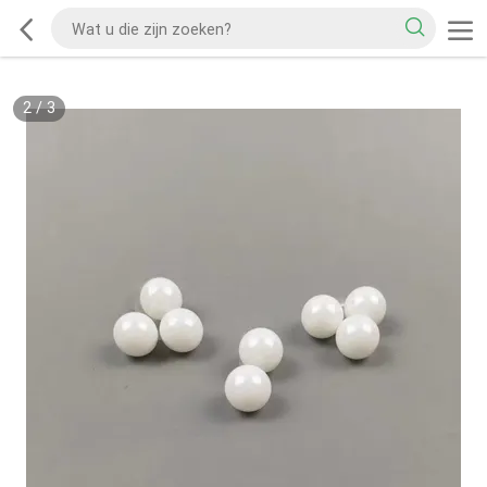
2
/
3