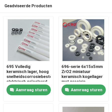
Geadviseerde Producten
695 Volledig
696-serie 6x15x5mm
keramisch lager, hoog
ZrO2 miniatuur
snelheidscorrosiebestendig,
keramisch kogellager
Huis
elektrisch geïsoleerd
met precisie
voor ruwe omgevingen
P6/ABEC3 tot
Aanvraag sturen
Aanvraag sturen
P4/ABEC7
Producten
VR toon