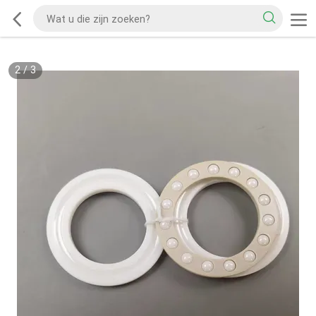
2
/
3