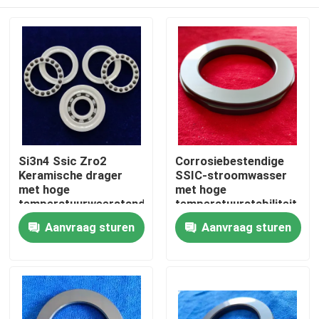
Si3n4 Ssic Zro2
Corrosiebestendige
Keramische drager
SSIC-stroomwasser
met hoge
met hoge
temperatuurweerstand
temperatuurstabiliteit
voor industriële
en lage wrijving voor
Huis
Aanvraag sturen
Aanvraag sturen
doeleinden
industriële
toepassingen
Producten
VR toon