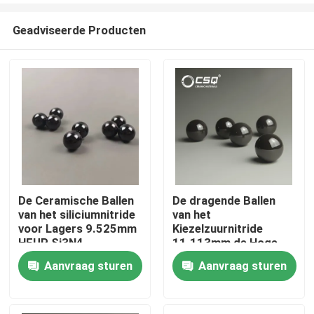
Geadviseerde Producten
De Ceramische Ballen
De dragende Ballen
van het siliciumnitride
van het
Huis
voor Lagers 9.525mm
Kiezelzuurnitride
HEUP Si3N4
11.113mm de Hoge
Precisie Ceramische
Aanvraag sturen
Aanvraag sturen
Producten
Ballen van G5
VR toon