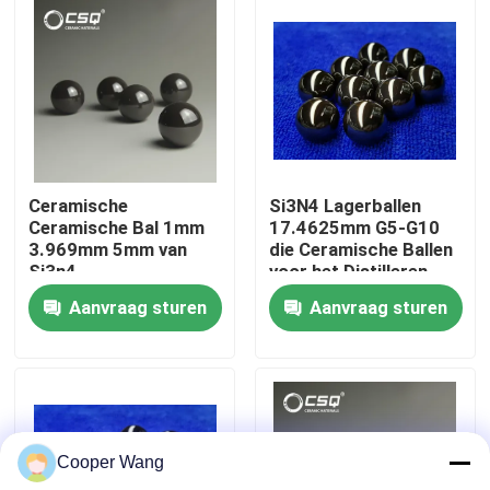
Over ons
Fabrieksreis
Kwaliteitscontrole
Ceramische
Si3N4 Lagerballen
Ceramische Bal 1mm
17.4625mm G5-G10
3.969mm 5mm van
die Ceramische Ballen
Neem contact met ons op
Si3n4
voor het Distilleren
malen
Aanvraag sturen
Aanvraag sturen
Verzoek om een Citaat
Ceramische Kogellagers
Cooper Wang
608 Ceramische Lagers