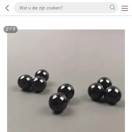
2
/
3