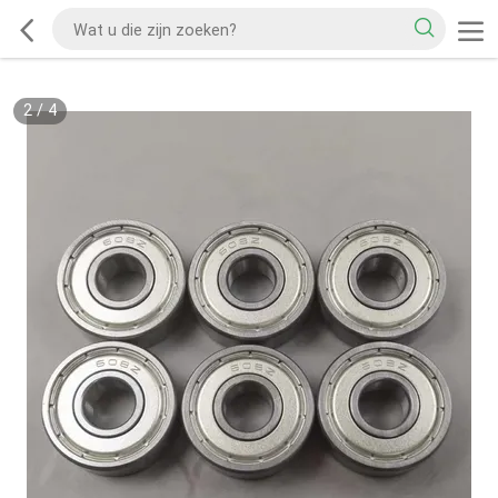
2
/
4