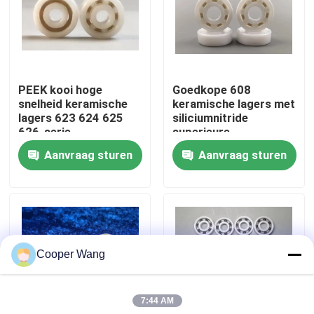
Over ons
Fabrieksreis
PEEK kooi hoge
Goedkope 608
snelheid keramische
keramische lagers met
lagers 623 624 625
siliciumnitride
Kwaliteitscontrole
626-serie
superieure
gegarandeerd
Aanvraag sturen
Aanvraag sturen
Neem contact met ons op
Verzoek om een Citaat
Cooper Wang
Ceramische Kogellagers
7:44 AM
608 Ceramische Lagers