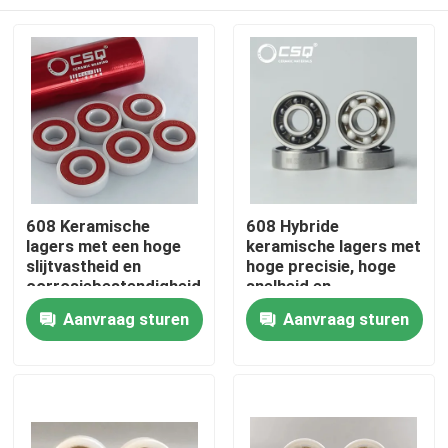
608 Keramische
608 Hybride
lagers met een hoge
keramische lagers met
slijtvastheid en
hoge precisie, hoge
corrosiebestendigheid
snelheid en
voor precieze P5 P4
corrosiebestendigheid
Huis
Aanvraag sturen
Aanvraag sturen
skateboards en inline
voor industriële
skates
toepassingen
Producten
VR toon