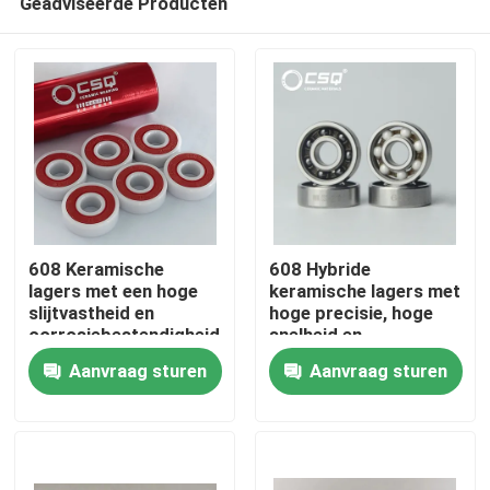
Geadviseerde Producten
608 Keramische
608 Hybride
lagers met een hoge
keramische lagers met
slijtvastheid en
hoge precisie, hoge
corrosiebestendigheid
snelheid en
Huis
voor precieze P5 P4
corrosiebestendigheid
Aanvraag sturen
Aanvraag sturen
skateboards en inline
voor industriële
skates
toepassingen
Producten
VR toon