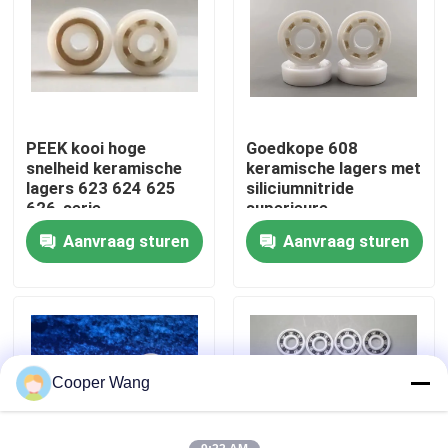
Over ons
Fabrieksreis
PEEK kooi hoge
Goedkope 608
snelheid keramische
keramische lagers met
Kwaliteitscontrole
lagers 623 624 625
siliciumnitride
626-serie
superieure
gegarandeerd
Aanvraag sturen
Aanvraag sturen
Neem contact met ons op
Verzoek om een Citaat
Ceramische Kogellagers
Cooper Wang
608 Ceramische Lagers