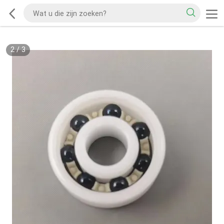
2
/
3