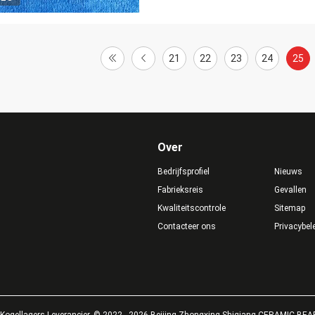
21
22
23
24
25
Over
Bedrijfsprofiel
Nieuws
Fabrieksreis
Gevallen
Kwaliteitscontrole
Sitemap
Contacteer ons
Privacybel