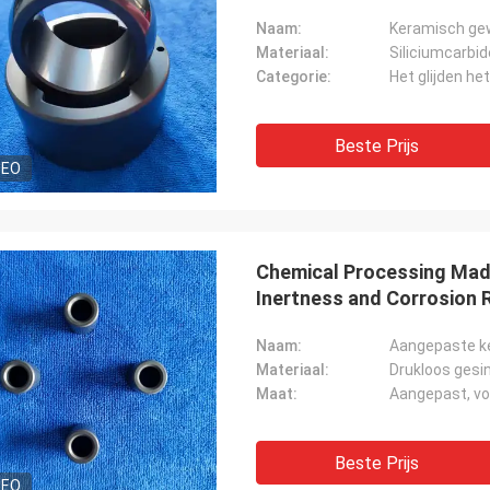
Naam:
Keramisch gew
Materiaal:
Siliciumcarbid
Categorie:
Het glijden he
Beste Prijs
DEO
Chemical Processing Made
Inertness and Corrosion 
Naam:
Aangepaste k
Materiaal:
Drukloos gesin
Maat:
Aangepast, vo
Beste Prijs
DEO