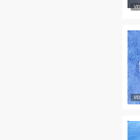
VI
VI