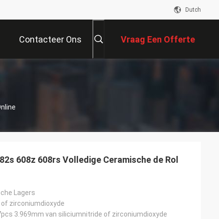
Dutch
Contacteer Ons
Vraag Een Offerte
Aan
nline
082s 608z 608rs Volledige Ceramische de Rol
sche Lagers
e of zirconiumdioxyde
 7pcs 3.969mm van siliciumnitride of zirconiumdioxyde