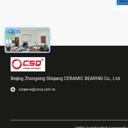
Beijing Zhongxing Shiqiang CERAMIC BEARING Co., Ltd.
cooper.w@zxsq.com.cn