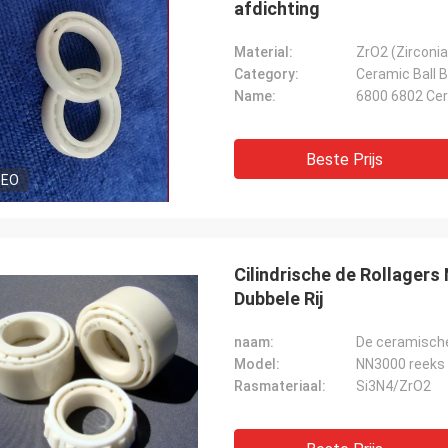
afdichting
Material:
ZrO2 (Zirconia)
Category:
Ceramic Ball 
Name:
6800 6802 Cer
Beste Prijs
DEO
Cilindrische de Rollager
Dubbele Rij
naam:
De ceramische 
Model:
NN3000 reeks
Rasmateriaal:
Si3N4/ZrO2