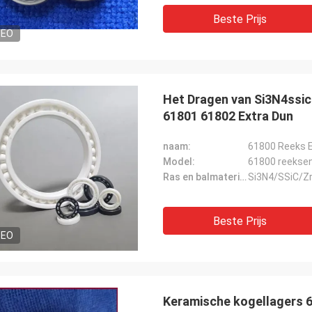
Beste Prijs
DEO
Het Dragen van Si3N4ssi
61801 61802 Extra Dun
naam:
61800 Reeks E
Model:
61800 reeksen
Ras en balmateriaal:
Si3N4/SSiC/Z
Beste Prijs
DEO
Keramische kogellagers 