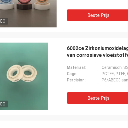
Beste Prijs
DEO
6002ce Zirkoniumoxidela
van corrosieve vloeistoff
Materiaal:
Ceramisch, SSI
Cage:
PCTFE, PTFE, 
Percision:
P6/ABEC3 aa
Beste Prijs
DEO