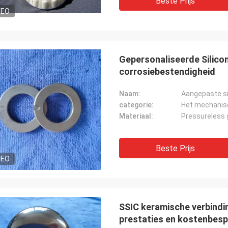
Beste Prijs
DEO
Gepersonaliseerde Silico
corrosiebestendigheid
Naam:
Aangepaste sil
categorie:
Het mechanis
Materiaal:
Pressureless 
Beste Prijs
DEO
SSIC keramische verbindi
prestaties en kostenbesp