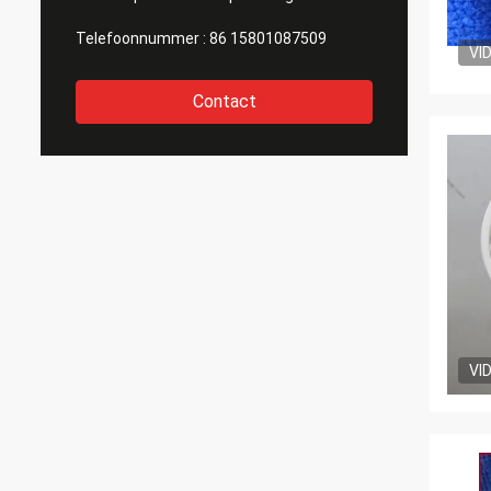
Telefoonnummer :
86 15801087509
VI
Contact
VI