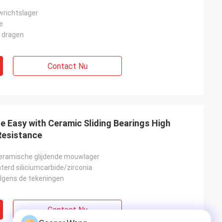
richtslager
e
t dragen
Contact Nu
 Easy with Ceramic Sliding Bearings High
Resistance
eramische glijdende mouwlager
terd siliciumcarbide/zirconia
lgens de tekeningen
Contact Nu