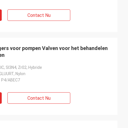
Contact Nu
gers voor pompen Valven voor het behandelen
en
C, SI3N4, Zr02, Hybride
GLUURT, Nylon
n P4/ABEC7
Contact Nu