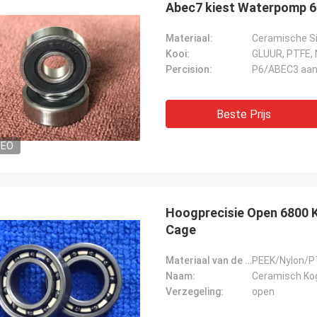
Abec7 kiest Waterpomp 60
Materiaal:
Ceramische Si
Kooi:
GLUUR, PTFE, 
Percision:
P6/ABEC3 aa
Beste Prijs
DEO
Roberta
ramische lagers zijn van hoge
Hoogprecisie Open 6800 K
e, goede kwaliteit en goedkoop. Wij
Cage
 samenwerking vele jaren.
Materiaal van de kooi:
PEEK/Nylon/P
Naam:
Ceramisch Kog
Verzegeling:
open