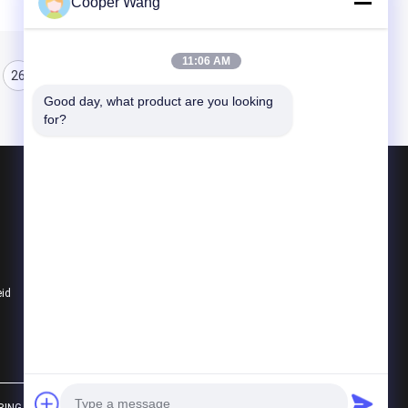
Cooper Wang
11:06 AM
26
27
28
Good day, what product are you looking 
for?
Producten
Ceramische Kogellagers
608 Ceramische Lagers
Hybride Ceramische Lagers
eid
Alle categorieën