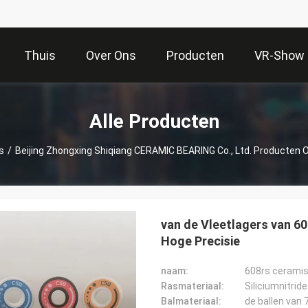
Thuis
Over Ons
Producten
VR-Show
Alle Producten
s
/
Beijing Zhongxing Shiqiang CERAMIC BEARING Co., Ltd. Producten O
van de Vleetlagers van 6
Hoge Precisie
naam:
608rs cerami
Rasmateriaal:
Siliciumnitrid
Balmateriaal:
de ballen van