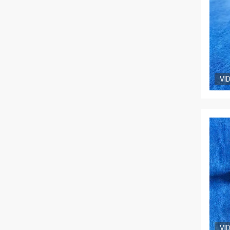
VI
VI