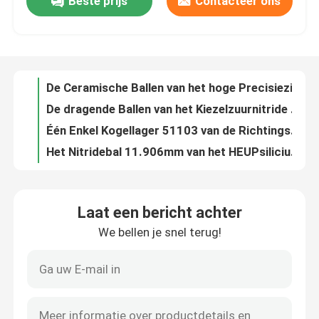
Beste prijs
Contacteer ons
De Media van de balmolen Zirconiumdioxyde Ceramische Ballen voor Open haard 6.35mm
De Ceramische Ballen van het hoge Precisiezirconiumdioxyde voor Behandeling van het Installatieswater 2.381mm
Over ons
De dragende Ballen van het Kiezelzuurnitride 11.113mm de Hoge Precisie Ceramische Ballen van G5
Één Enkel Kogellager 51103 van de Richtings Ceramisch Duw in Structuur
Fabrieksreis
Het Nitridebal 11.906mm van het HEUPsilicium 1580 HV5-Hardheids Ceramische Media Ballen
14.288mm de Balg10 van het Siliciumnitride Rang Zwarte Ceramisch
Kwaliteitscontrole
Si3N4 Lagerballen 17.4625mm G5-G10 die Ceramische Ballen voor het Distilleren malen
D31.75mm de Ballen Grote ceramische ballen van het Siliciumnitride voor gasopen haard
608 Abec 7 Ceramische Hybride Waterdichte het Nitride Hoge Precisie van het Lagerssilicium
Neem contact met ons op
Van het het OxydeKogellager van het zirconium de Ceramische Zirconiumdioxyde Spiraalvormige Ring voor Pompen
Laat een bericht achter
De zwarte Industriële Ceramische Koker ZrO2 SSiC van de Lagersstap
Verzoek om een Citaat
We bellen je snel terug!
Goint Ceramisch het Glijden Dragend Siliciumcarbide 410GPa
Pompen Ceramische Glijdende Dragende fabrikanten SSiC 3.18gcm3
Ceramische Kogellagers
CSQ ging sic Structurele van het het Siliciumcarbide van de Keramiekbrander de Pijpontploffing vooruit
Van de het Carbide Mechanische Verbinding van het koolstofsilicium de Schachtringen voor Roterende Machines
608 Ceramische Lagers