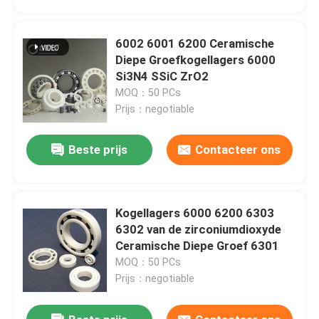
6002 6001 6200 Ceramische
Diepe Groefkogellagers 6000
Si3N4 SSiC ZrO2
MOQ：50 PCs
Prijs：negotiable
Beste prijs
Contacteer ons
Kogellagers 6000 6200 6303
Huis
6302 van de zirconiumdioxyde
Ceramische Diepe Groef 6301
MOQ：50 PCs
Producten
Prijs：negotiable
VR toon