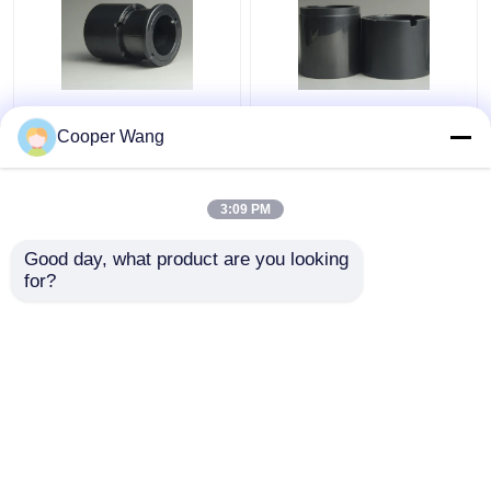
Pompen Ceramische
Ceramisch het Glijden
Glijdende Dragende
Dragend Ingeblikt
Cooper Wang
fabrikanten SSiC
Gesinterd het
3.18gcm3
Siliciumcarbide op
hoge temperatuur van
3:09 PM
Beste prijs
Beste prijs
de Motorpomp
Pressureless
Good day, what product are you looking 
for?
Contacteer ons
Contacteer ons
Bekijk meer
Thuis
Ongeveer ons
Contacteer ons
Desktop Site
Sitemap
Privacy Policy