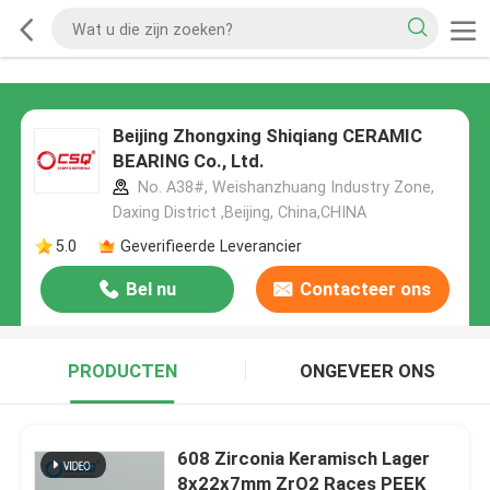
Beijing Zhongxing Shiqiang CERAMIC
BEARING Co., Ltd.
No. A38#, Weishanzhuang Industry Zone,
Daxing District ,Beijing, China,CHINA
5.0
Geverifieerde Leverancier
Bel nu
Contacteer ons
PRODUCTEN
ONGEVEER ONS
608 Zirconia Keramisch Lager
8x22x7mm ZrO2 Races PEEK