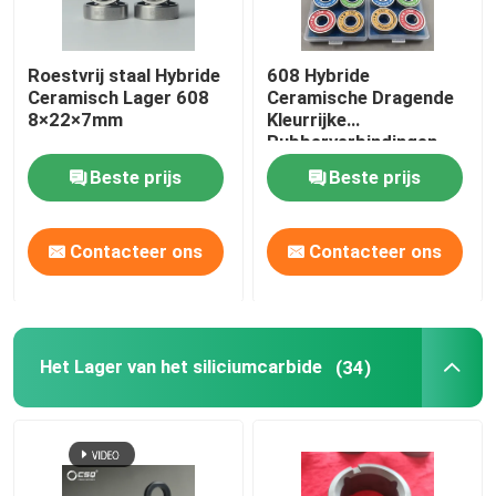
Roestvrij staal Hybride
608 Hybride
Ceramisch Lager 608
Ceramische Dragende
8×22×7mm
Kleurrijke
Rubberverbindingen
van het Siliciumnitride
Beste prijs
Beste prijs
Si3N4
Contacteer ons
Contacteer ons
Het Lager van het siliciumcarbide
(34)