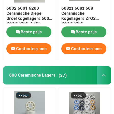
6002 6001 6200
608zz 608z 608
De Bal van het siliciumcarbide
Ceramische Diepe
Ceramische
Groefkogellagers 6000
Kogellagers ZrO2
Si3N4 SSiC ZrO2
Si3N4 SSiC
Zirconiumdioxyde Ceramische bal
Beste prijs
Beste prijs
De Kogellagers van het siliciumcarbide
Contacteer ons
Contacteer ons
Het kogellager van het siliciumnitride
608 Ceramische Lagers
(37)
Zirconiumdioxyde Ceramisch Lager
Het mechanische Verzegelen