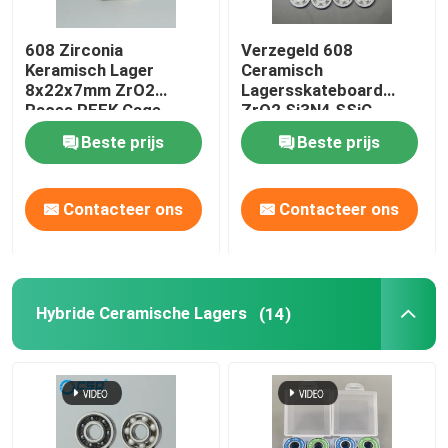
608 Zirconia
Verzegeld 608
Keramisch Lager
Ceramisch
8x22x7mm ZrO2
Lagersskateboard
Races PEEK Cage
ZrO2 Si3N4 SSiC
ABEC3
Beste prijs
Beste prijs
Contacteer ons
Contacteer ons
Hybride Ceramische Lagers
(14)