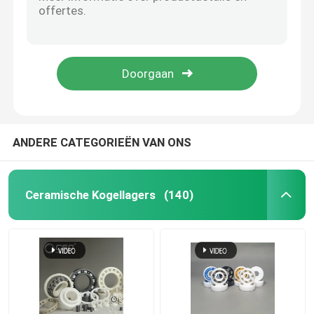
Pomp van de SSiCzro2 ging de Spiraalvormige Ring Structurele Keramiek in Ruimtevaartaandrijving vooruit
Het zirconiumdioxyde ging Structurele de Kokerring vooruit van de Keramiekstap
Hybride Ceramische Lagers
Van het Carbidelagers van het SSiCsilicium de Hoge Precisie van Goint
608 Hybride Ceramische Dragende Kleurrijke Rubberverbindingen van het Siliciumnitride Si3N4
Het Lager van het siliciumcarbide
6207 Ceramische Kogellagers 35x72x17mm van het Siliciumcarbide
Het ceramische het glijden dragen
ANDERE CATEGORIEËN VAN ONS
Ceramische Rollagers
Ceramische Kogellagers
(140)
Ceramisch Duwlager
Geavanceerde Structurele Keramiek
De Bal van het siliciumnitride