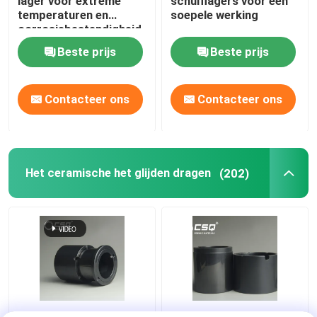
lager voor extreme
schuiflagers voor een
temperaturen en
soepele werking
corrosiebestendigheid
Beste prijs
Beste prijs
Contacteer ons
Contacteer ons
Het ceramische het glijden dragen
(202)
Pompen Ceramische
Ceramisch het Glijden