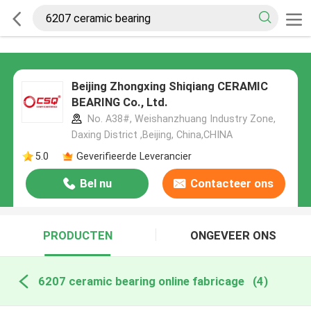
Beijing Zhongxing Shiqiang CERAMIC
BEARING Co., Ltd.
No. A38#, Weishanzhuang Industry Zone,
Daxing District ,Beijing, China,CHINA
5.0
Geverifieerde Leverancier
Bel nu
Contacteer ons
PRODUCTEN
ONGEVEER ONS
6207 ceramic bearing online fabricage
(4)