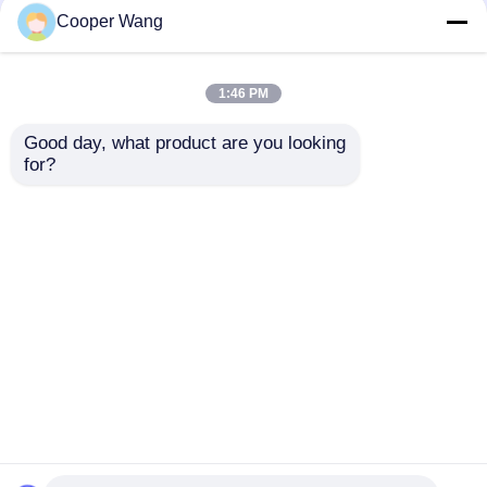
Glijdende Dragende
Dragend Ingeblikt
Cooper Wang
fabrikanten SSiC
Gesinterd het
3.18gcm3
Siliciumcarbide op
hoge temperatuur van
1:46 PM
Beste prijs
Beste prijs
de Motorpomp
Pressureless
Good day, what product are you looking 
for?
Contacteer ons
Contacteer ons
Bekijk meer
Thuis
Ongeveer ons
Contacteer ons
Desktop Site
Sitemap
Privacy Policy
Kwaliteit
Ceramische Kogellagers
China
Fabriek.Copyright © 2026 Beijing Zhongxing