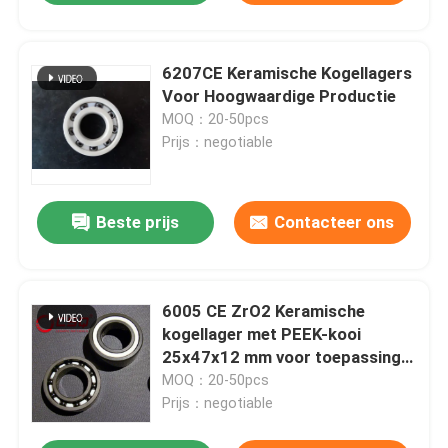
6207CE Keramische Kogellagers
Voor Hoogwaardige Productie
MOQ：20-50pcs
Prijs：negotiable
Beste prijs
Contacteer ons
6005 CE ZrO2 Keramische
kogellager met PEEK-kooi
25x47x12 mm voor toepassing
bij hoge temperaturen
MOQ：20-50pcs
Prijs：negotiable