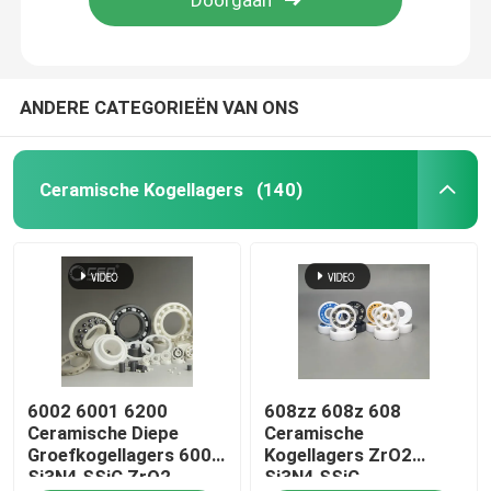
ANDERE CATEGORIEËN VAN ONS
Ceramische Kogellagers
(140)
Huis
6002 6001 6200
608zz 608z 608
Producten
Ceramische Diepe
Ceramische
Groefkogellagers 6000
Kogellagers ZrO2
Si3N4 SSiC ZrO2
Si3N4 SSiC
VR toon